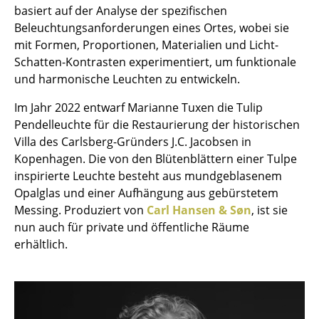
basiert auf der Analyse der spezifischen
Einzelteile
Beleuchtungsanforderungen eines Ortes, wobei sie
... alle Tische
mit Formen, Proportionen, Materialien und Licht-
Schatten-Kontrasten experimentiert, um funktionale
Aufbewahren
und harmonische Leuchten zu entwickeln.
Regale & Schränke
Im Jahr 2022 entwarf Marianne Tuxen die Tulip
Pendelleuchte für die Restaurierung der historischen
Bücherregale
Villa des Carlsberg-Gründers J.C. Jacobsen in
Kopenhagen. Die von den Blütenblättern einer Tulpe
Wandregale
inspirierte Leuchte besteht aus mundgeblasenem
Sideboards & Kommoden
Opalglas und einer Aufhängung aus gebürstetem
Messing. Produziert von
Carl Hansen & Søn
, ist sie
TV Möbel
nun auch für private und öffentliche Räume
erhältlich.
Beistell- & Rollcontainer
Barmöbel
Garderoben