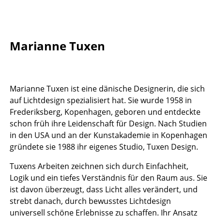
Tische
Esstische
Marianne Tuxen
Beistelltische
Couchtische
Marianne Tuxen ist eine dänische Designerin, die sich
Schreibtische
auf Lichtdesign spezialisiert hat. Sie wurde 1958 in
Sekretäre & PC-Tische
Frederiksberg, Kopenhagen, geboren und entdeckte
schon früh ihre Leidenschaft für Design. Nach Studien
Konferenztische
in den USA und an der Kunstakademie in Kopenhagen
gründete sie 1988 ihr eigenes Studio, Tuxen Design.
Stehtische & Stehpulte
Tuxens Arbeiten zeichnen sich durch Einfachheit,
Kindertische
Logik und ein tiefes Verständnis für den Raum aus. Sie
Gartentische
ist davon überzeugt, dass Licht alles verändert, und
strebt danach, durch bewusstes Lichtdesign
Servierwagen
universell schöne Erlebnisse zu schaffen. Ihr Ansatz