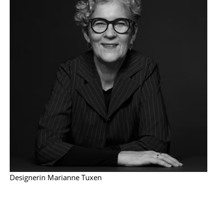
Kleinaufbewahrung
Einzelteile
... alle Aufbewahrungsmöbel
Licht
Hängeleuchten & Deckenleuchten
Tischleuchten
Schreibtischleuchten
Stehleuchten & Leseleuchten
Bodenleuchten
Designerin Marianne Tuxen
Wandleuchten
Outdoor-Leuchten