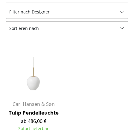
Hocker
Filter nach Designer
Bänke & Liegen
Sortieren nach
Sitzsäcke
Gartenstühle
Kinderstühle
Schaukelstühle
Bürodrehstühle
Konferenzstühle
Bürosessel
Carl Hansen & Søn
Tulip Pendelleuchte
Einzelteile
ab 486,00 €
... alle Sitzmöbel
Sofort lieferbar