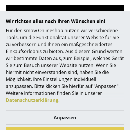
Akkuleuchten
... alle Leuchten
Wir richten alles nach Ihren Wünschen ein!
Für den smow Onlineshop nutzen wir verschiedene
Betten
0341 2222 88 10
Tools, um die Funktionalität unserer Website für Sie
Doppelbetten
Mo-Fr: 9-17 Uhr
zu verbessern und Ihnen ein maßgeschneidertes
Einkaufserlebnis zu bieten. Aus diesem Grund werten
Einzelbetten
wir bestimmte Daten aus, zum Beispiel, welches Gerät
Sie zum Besuch unserer Website nutzen. Wenn Sie
Stapelbetten
hiermit nicht einverstanden sind, haben Sie die
Kinderbetten
Möglichkeit, Ihre Einstellungen individuell
anzupassen. Bitte klicken Sie hierfür auf "Anpassen".
Nachttische & Bettzubehör
Weitere Informationen finden Sie in unserer
Datenschutzerklärung
.
... alle Betten
service@smow.de
Accessoires
Anpassen
Uhren