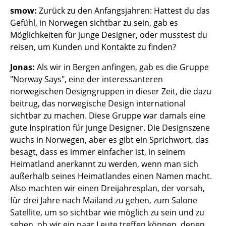
smow:
Zurück zu den Anfangsjahren: Hattest du das
Büro
Gefühl, in Norwegen sichtbar zu sein, gab es
Möglichkeiten für junge Designer, oder musstest du
Arbeitsplatz
reisen, um Kunden und Kontakte zu finden?
Management Büro
Jonas:
Als wir in Bergen anfingen, gab es die Gruppe
Konferenzraum
"Norway Says", eine der interessanteren
norwegischen Designgruppen in dieser Zeit, die dazu
Empfang
beitrug, das norwegische Design international
sichtbar zu machen. Diese Gruppe war damals eine
Cafeteria
gute Inspiration für junge Designer. Die Designszene
Branchenlösungen
wuchs in Norwegen, aber es gibt ein Sprichwort, das
besagt, dass es immer einfacher ist, in seinem
Sicheres Arbeiten
Heimatland anerkannt zu werden, wenn man sich
außerhalb seines Heimatlandes einen Namen macht.
Hersteller & Designer
Also machten wir einen Dreijahresplan, der vorsah,
für drei Jahre nach Mailand zu gehen, zum Salone
Hersteller
Satellite, um so sichtbar wie möglich zu sein und zu
sehen, ob wir ein paar Leute treffen können, denen