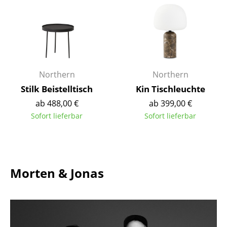
Einzelteile
... alle Tische
Aufbewahren
Northern
Northern
Regale & Schränke
Stilk Beistelltisch
Kin Tischleuchte
Bücherregale
ab 488,00 €
ab 399,00 €
Wandregale
Sofort lieferbar
Sofort lieferbar
Sideboards & Kommoden
TV Möbel
Morten & Jonas
Beistell- & Rollcontainer
Barmöbel
Garderoben