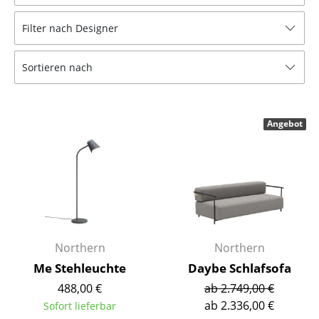
Hocker
Filter nach Designer
Bänke & Liegen
Sortieren nach
Sitzsäcke
Gartenstühle
Angebot
Kinderstühle
Schaukelstühle
Bürodrehstühle
Konferenzstühle
Bürosessel
Northern
Northern
Me Stehleuchte
Daybe Schlafsofa
Einzelteile
488,00 €
ab 2.749,00 €
... alle Sitzmöbel
ab 2.336,00 €
Sofort lieferbar