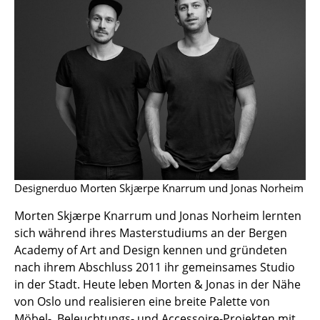
Kleinaufbewahrung
Einzelteile
... alle Aufbewahrungsmöbel
Licht
Hängeleuchten & Deckenleuchten
Tischleuchten
Designerduo Morten Skjærpe Knarrum und Jonas Norheim
Schreibtischleuchten
Morten Skjærpe Knarrum und Jonas Norheim lernten
Stehleuchten & Leseleuchten
sich während ihres Masterstudiums an der Bergen
Bodenleuchten
Academy of Art and Design kennen und gründeten
nach ihrem Abschluss 2011 ihr gemeinsames Studio
Wandleuchten
in der Stadt. Heute leben Morten & Jonas in der Nähe
von Oslo und realisieren eine breite Palette von
Outdoor-Leuchten
Möbel-, Beleuchtungs- und Accessoire-Projekten mit