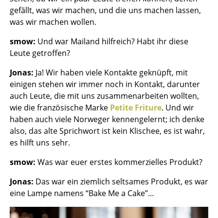
Artemide
gefällt, was wir machen, und die uns machen lassen,
Cassina
was wir machen wollen.
Fritz Hansen
smow:
Und war Mailand hilfreich? Habt ihr diese
Leute getroffen?
HAY
Jonas:
Ja! Wir haben viele Kontakte geknüpft, mit
Knoll International
einigen stehen wir immer noch in Kontakt, darunter
auch Leute, die mit uns zusammenarbeiten wollten,
Louis Poulsen
wie die französische Marke
Petite Friture
. Und wir
Muuto
haben auch viele Norweger kennengelernt; ich denke
also, das alte Sprichwort ist kein Klischee, es ist wahr,
Nils Holger Moormann
es hilft uns sehr.
Richard Lampert
smow:
Was war euer erstes kommerzielles Produkt?
Thonet
Jonas:
Das war ein ziemlich seltsames Produkt, es war
eine Lampe namens “Bake Me a Cake”...
USM Haller
Vitra