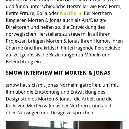
Akkuleuchten
und für so unterschiedliche Hersteller wie Fora Form,
Petite Friture, Bolia oder
Northern
. Bei Northern
... alle Leuchten
fungieren Morten & Jonas auch als Art/Design-
Direktoren und helfen so, die Entwicklung des
Betten
norwegischen Herstellers zu steuern. In all ihren
Projekten bringen Morten & Jonas ihren Humor, ihren
Doppelbetten
Charme und ihre kritisch hinterfragende Perspektive
Einzelbetten
auf zeitgenössische Beziehungen zu Möbeln und
Beleuchtung ein.
Stapelbetten
SMOW INTERVIEW MIT MORTEN & JONAS
Kinderbetten
smow hat sich mit Jonas Norheim getroffen, um mit
Nachttische & Bettzubehör
ihm über die Entstehung und Entwicklung des
Designstudios Morten & Jonas, die Arbeit und die
... alle Betten
Rolle von Morten & Jonas bei Northern, und auch
über Norwegen und Design zu sprechen.
Accessoires
Uhren