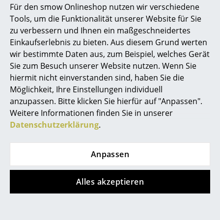
smow:
Wir hatten so gehofft, dass du sie erwähnen
Für den smow Onlineshop nutzen wir verschiedene
würdest! Wir haben die Lampe noch nie in Natura
Marcel Breuer
Tools, um die Funktionalität unserer Website für Sie
gesehen, aber sie gefällt uns. Sie ist in vielerlei
zu verbessern und Ihnen ein maßgeschneidertes
Philippe Starck
Hinsicht interessant. Wenn wir richtig informiert sind,
Einkaufserlebnis zu bieten. Aus diesem Grund werten
wurde sie im Gefängnis produziert?
wir bestimmte Daten aus, zum Beispiel, welches Gerät
Verner Panton
Sie zum Besuch unserer Website nutzen. Wenn Sie
Jonas:
Wir kamen auf der Stockholmer Möbelmesse
... alle Designer A-Z
hiermit nicht einverstanden sind, haben Sie die
mit Ove, dem Eigentümer von Northern Lighting, wie
Möglichkeit, Ihre Einstellungen individuell
Northern
damals hieß, ins Gespräch. Er schlug vor,
anzupassen. Bitte klicken Sie hierfür auf "Anpassen".
Themen
dass wir versuchen sollten, etwas für sie zu
Weitere Informationen finden Sie in unserer
entwerfen, und ich glaube, wir haben ungefähr 50
Neu bei smow
Datenschutzerklärung
.
Ideen vorgebracht. Wir waren ziemlich eifrig. Aber Ove
Inspiration
wusste auch, dass wir an einem sozialen Projekt im
Gefängnis von Bergen beteiligt waren. Ein Projekt, das
Anpassen
Special Editions
mit Mortens Masterarbeit zu tun hatte, und er schlug
vor, dass wir versuchen sollten, ein Projekt mit den
Designklassiker
Alles akzeptieren
Gefängniswerkstätten zu entwickeln, woraus “Bake Me
Frauen im Design
a Cake” wurde, das dann für Northern Lighting in den
Gefängniswerkstätten von Bergen produziert wurde.