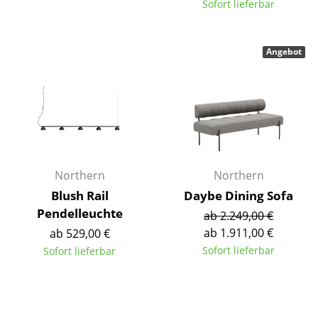
Sofort lieferbar
Tische
Esstische
Angebot
Beistelltische
Couchtische
Schreibtische
Sekretäre & PC-Tische
Northern
Northern
Konferenztische
Blush Rail
Daybe Dining Sofa
Pendelleuchte
ab 2.249,00 €
Stehtische & Stehpulte
ab 1.911,00 €
ab 529,00 €
Kindertische
Sofort lieferbar
Sofort lieferbar
Gartentische
Servierwagen