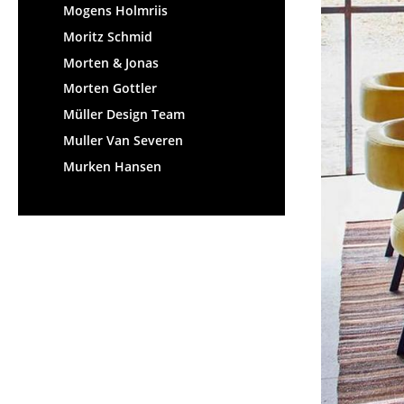
Mogens Holmriis
Moritz Schmid
Morten & Jonas
Morten Gottler
S
Müller Design Team
Muller Van Severen
K
Murken Hansen
B
V
F
R
Un
A
D