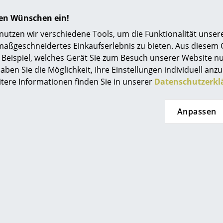
Einrichtungsberatung
hren Wünschen ein!
ecta wurde von Martin Hirth als Zitat des Gropius Sessels entwor
Referenzen
tzen wir verschiedene Tools, um die Funktionalität unsere
maßgeschneidertes Einkaufserlebnis zu bieten. Aus diesem
smow Kompass
önbuch und
Tecta
zählen zu Hirths bisherigen Kunden. Den
Beispiel, welches Gerät Sie zum Besuch unserer Website nu
em Wortlaut den
„Gropius andersherum gedacht“
dar. Die
aben Sie die Möglichkeit, Ihre Einstellungen individuell anzu
te der Designer in einen komfortablen Sessel. Das Sitzmöbe
itere Informationen finden Sie in unserer
Datenschutzerkl
l am Ess- oder Schreibtisch, der nicht wie ein Bauhaus-Fre
Anpassen