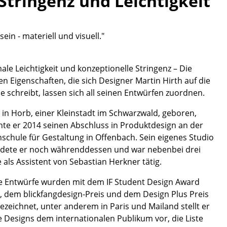
Stringenz und Leichtigkeit
Empfang
Cafeteria
Branchenlösungen
in - materiell und visuell."
Sicheres Arbeiten
ale Leichtigkeit und konzeptionelle Stringenz – Die
en Eigenschaften, die sich Designer Martin Hirth auf die
e schreibt, lassen sich all seinen Entwürfen zuordnen.
Das Original
 in Horb, einer Kleinstadt im Schwarzwald, geboren,
te er 2014 seinen Abschluss in Produktdesign an der
schule für Gestaltung in Offenbach. Sein eigenes Studio
dete er noch währenddessen und war nebenbei drei
e als Assistent von Sebastian Herkner tätig.
e Entwürfe wurden mit dem IF Student Design Award
, dem blickfangdesign-Preis und dem Design Plus Preis
ezeichnet, unter anderem in Paris und Mailand stellt er
e Designs dem internationalen Publikum vor, die Liste