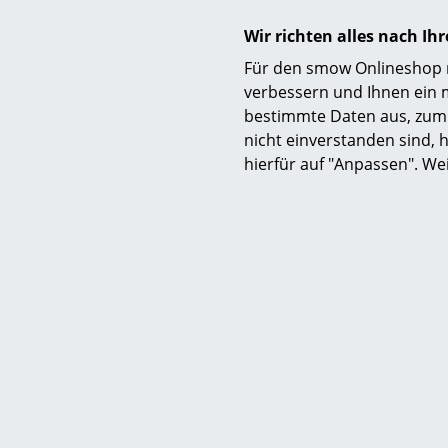
Wir richten alles nach I
Der D8P von T
Für den smow Onlineshop nu
verbessern und Ihnen ein 
Pulpo, Sch
bestimmte Daten aus, zum 
nach eigen
nicht einverstanden sind, h
transferier
hierfür auf "Anpassen". We
Polstersesse
ist.