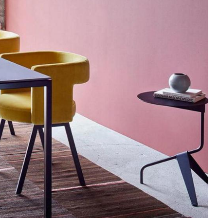
Unternehmen
Über uns
smow vor Ort
Katalog
Jobs bei smow
Arbeiten bei smow
Newsletter
Journal
Presse
Impressum
Stores