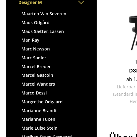
Stehpulte
Designer M
Hocker
Kindertische
Bänke & Liegen
Maarten Van Severen
Gartentische
Sitzsäcke
Mads Odgård
Servierwagen
Gartenstühle
Mads Sætter-Lassen
Einzelteile
Kinderstühle
Man Ray
... alle Tische
Schaukelstühle
Marc Newson
Bürodrehstühle
Marc Sadler
Konferenzstühle
Marcel Breuer
D8
Bürosessel
Marcel Gascoin
ab 1
Einzelteile
Marcel Wanders
Lieferbar
... alle Sitzmöbel
Marco Dessi
(Standardli
Her
Margrethe Odgaard
Marianne Brandt
Marianne Tuxen
Marie Luise Stein
Mariken Steen-Forgaard