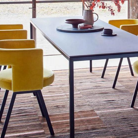
Farbwelten
Das Original
Geschenkideen
ervice
ontakt
ezahlung
ersand
AQ
ückgabe & Umtausch
sere Vorteile auf einen Blick
GB
atenschutz
Projektplanung