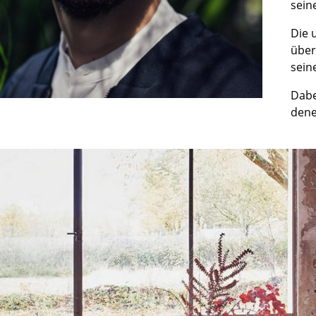
sein
Richard Lampert
Ludwig Mies van der Rohe
Thonet
Marcel Breuer
Die 
USM Haller
Philippe Starck
über
Vitra
Verner Panton
sein
... alle Hersteller A-Z
... alle Designer A-Z
Dabe
dene
Neu bei smow
Inspiration
Special Editions
Designklassiker
Frauen im Design
Bauhaus Design
Midcentury Design
Skandinavisches De
Italienisches Design
Nachhaltiges Desig
Natürliche Material