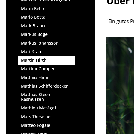
Über 
Mario Bellini
Mario Botta
"Ein gutes P
Mark Braun
Markus Boge
Markus Johansson
Mart Stam
Martin Hirth
Martino Gamper
Mathias Hahn
Mathias Schifferdecker
Mathias Steen
Rasmussen
Mathieu Matégot
Mats Theselius
Matteo Fogale
Matteo Thun