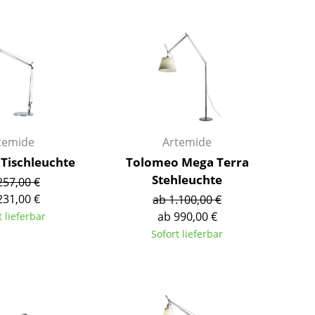
Barmöbel
Outdoor-Leuchten
Garderoben
Akkuleuchten
Kleinaufbewahrung
... alle Leuchten
Einzelteile
... alle Aufbewahrungsmöbel
USM Haller Konfigurator
temide
Artemide
Tischleuchte
Tolomeo Mega Terra
Stehleuchte
257,00 €
231,00 €
ab 1.100,00 €
ab 990,00 €
t lieferbar
Sofort lieferbar
Zuhause
Wohnzimmer
Esszimmer
Schlafzimmer