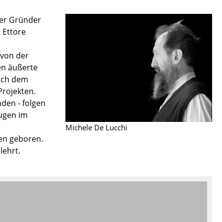
 der Gründer
 Ettore
 von der
Unternehmen
en äußerte
Nach dem
Über uns
Projekten.
smow vor Ort
nden - folgen
Katalog
ugen im
Jobs bei smow
Michele De Lucchi
Arbeiten bei smow
ien geboren.
Newsletter
lehrt.
Journal
Presse
Impressum
Stores