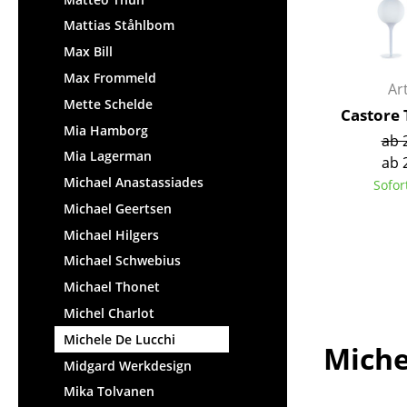
Mattias Ståhlbom
Max Bill
Max Frommeld
Ar
Mette Schelde
Castore 
Mia Hamborg
ab 
Mia Lagerman
ab 
Michael Anastassiades
Sofor
Michael Geertsen
Michael Hilgers
Michael Schwebius
Michael Thonet
Michel Charlot
Michele De Lucchi
Miche
Midgard Werkdesign
Mika Tolvanen