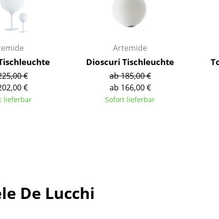
Richard Lampert
Ludwig Mies van der Rohe
Thonet
Marcel Breuer
USM Haller
Philippe Starck
Vitra
Verner Panton
temide
Artemide
... alle Hersteller A-Z
... alle Designer A-Z
Tischleuchte
Dioscuri Tischleuchte
T
225,00 €
ab 185,00 €
Neu bei smow
202,00 €
ab 166,00 €
Inspiration
t lieferbar
Sofort lieferbar
Special Editions
Designklassiker
Frauen im Design
Bauhaus Design
Midcentury Design
Skandinavisches De
le De Lucchi
Italienisches Design
Nachhaltiges Desig
Natürliche Material