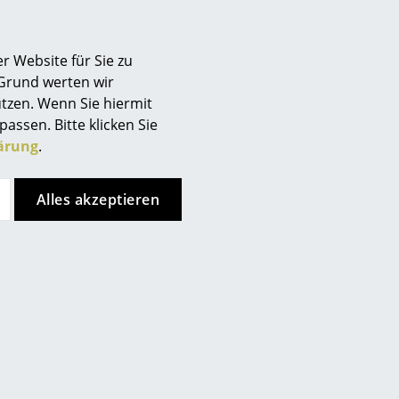
Berlin
Chemnitz
r Website für Sie zu
Düsseldorf
 Grund werten wir
Essen
tzen. Wenn Sie hiermit
Frankfurt
passen. Bitte klicken Sie
Freiburg
ärung
.
Hamburg
Hannover
Alles akzeptieren
Kempten
Köln
Konstanz
Leipzig
Mainz
München
Nürnberg
Schwarzwald