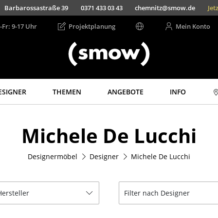
Barbarossastraße 39
0371 433 03 43
chemnitz@smow.de
Jet
-Fr: 9-17 Uhr
Projektplanung
Mein Konto
ESIGNER
THEMEN
ANGEBOTE
INFO
Aufbewahren
Licht
Michele De Lucchi
Regale & Schränke
Hängeleuchten &
Deckenleuchten
Bücherregale
Tischleuchten
Designermöbel
Designer
Michele De Lucchi
Wandregale
Schreibtischleuchten
Sideboards &
Kommoden
Stehleuchten &
Leseleuchten
Hersteller
Filter nach Designer
TV Möbel
Bodenleuchten
Beistell- &
Rollcontainer
Wandleuchten