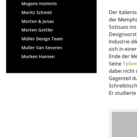
Mogens Holmriis
Der italieni
Moritz Schmid
der Memphis
Morten & Jonas
Sottsass in
Morten Gottler
Designvorst
S
Müller Design Team
Industrie d
Muller Van Severen
sich in ein
K
Ende der Me
Murken Hansen
B
Seine
Tolo
V
dabei nicht
F
Gegenteil du
R
Schreibtisch
Un
Er studierte
A
D