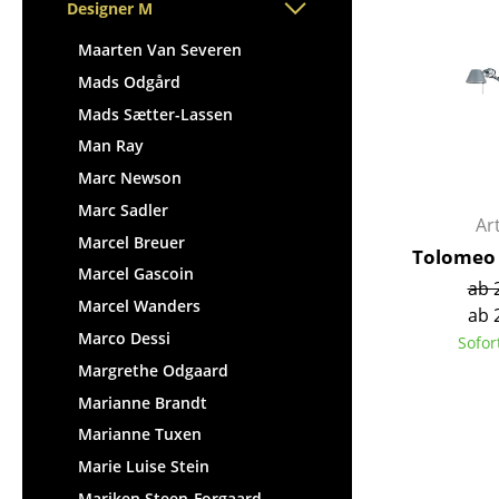
Stehpulte
Designer M
Hocker
Kindertische
Bänke & Liegen
Maarten Van Severen
Gartentische
Sitzsäcke
Mads Odgård
Servierwagen
Gartenstühle
Mads Sætter-Lassen
Einzelteile
Kinderstühle
Man Ray
... alle Tische
Schaukelstühle
Marc Newson
Bürodrehstühle
Marc Sadler
Ar
Konferenzstühle
Marcel Breuer
Tolomeo 
Bürosessel
Marcel Gascoin
ab 
Einzelteile
Marcel Wanders
ab 
... alle Sitzmöbel
Marco Dessi
Sofor
Margrethe Odgaard
Marianne Brandt
Marianne Tuxen
Marie Luise Stein
Mariken Steen-Forgaard