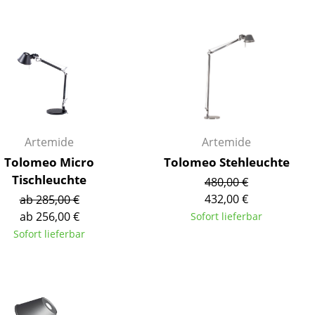
Decken
Kissen
Teppiche
Vorhänge
... alle Accessoires
Artemide
Artemide
Tolomeo Micro
Tolomeo Stehleuchte
Tischleuchte
480,00 €
432,00 €
ab 285,00 €
ab 256,00 €
Sofort lieferbar
Sofort lieferbar
Büro
Arbeitsplatz
Management Büro
Konferenzraum