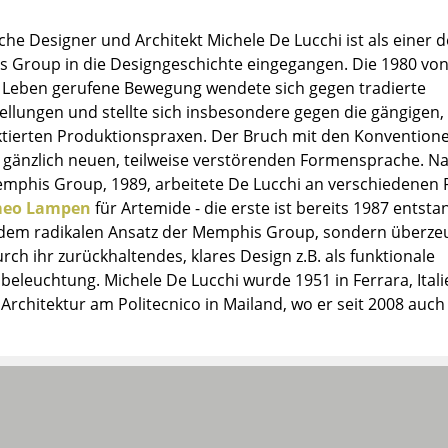
Farbwelten
sche Designer und Architekt Michele De Lucchi ist als einer
Das Original
 Group in die Designgeschichte eingegangen. Die 1980 von
Geschenkideen
s Leben gerufene Bewegung wendete sich gegen tradierte
ellungen und stellte sich insbesondere gegen die gängigen,
ervice
iktierten Produktionspraxen. Der Bruch mit den Konvention
er gänzlich neuen, teilweise verstörenden Formensprache. 
ontakt
mphis Group, 1989, arbeitete De Lucchi an verschiedenen 
ezahlung
meo Lampen
für Artemide - die erste ist bereits 1987 entsta
ersand
 dem radikalen Ansatz der Memphis Group, sondern überze
AQ
rch ihr zurückhaltendes, klares Design z.B. als funktionale
ückgabe & Umtausch
beleuchtung. Michele De Lucchi wurde 1951 in Ferrara, Ital
sere Vorteile auf einen Blick
 Architektur am Politecnico in Mailand, wo er seit 2008 auch 
GB
atenschutz
Projektplanung