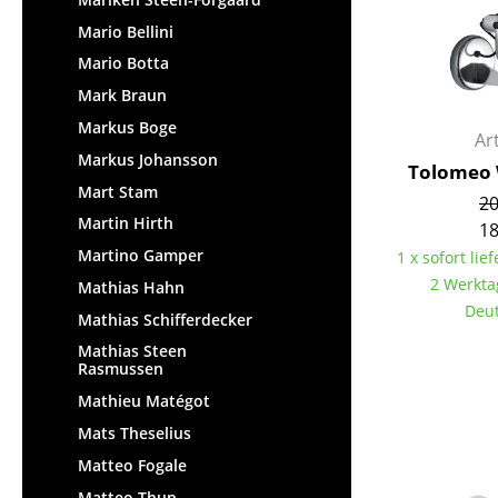
Mario Bellini
Mario Botta
Mark Braun
Markus Boge
Ar
Markus Johansson
Tolomeo 
Mart Stam
20
Martin Hirth
18
Martino Gamper
1 x sofort lief
2 Werkta
Mathias Hahn
Deut
Mathias Schifferdecker
Mathias Steen
Rasmussen
Mathieu Matégot
Mats Theselius
Matteo Fogale
Matteo Thun