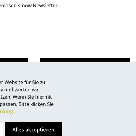
tenlosen smow Newsletter.
r Website für Sie zu
 Grund werten wir
de
Store vor Ort kontaktieren
tzen. Wenn Sie hiermit
passen. Bitte klicken Sie
sign
ärung
.
n
Alles akzeptieren
ien