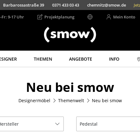
Barbarossastraße 39
0371 433 03 43
chemnitz@smow.de
Jet
-Fr: 9-17 Uhr
Projektplanung
Mein Konto
ESIGNER
THEMEN
ANGEBOTE
INFO
Aufbewahren
Licht
Neu bei smow
Regale & Schränke
Hängeleuchten &
Deckenleuchten
Bücherregale
Tischleuchten
Designermöbel
Themenwelt
Neu bei smow
Wandregale
Schreibtischleuchten
Sideboards &
Kommoden
Stehleuchten &
Leseleuchten
Hersteller
Pedestal
TV Möbel
Bodenleuchten
Beistell- &
Rollcontainer
Wandleuchten