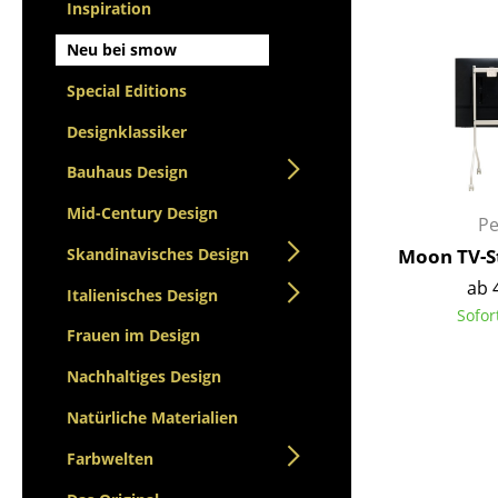
Stehpulte
Inspiration
Hocker
Kindertische
Bänke & Liegen
Neu bei smow
Gartentische
Sitzsäcke
Special Editions
Servierwagen
Gartenstühle
Einzelteile
Designklassiker
Kinderstühle
... alle Tische
Schaukelstühle
Bauhaus Design
Bürodrehstühle
Mid-Century Design
Pe
Konferenzstühle
Skandinavisches Design
Moon TV-S
Bürosessel
ab 
Einzelteile
Italienisches Design
Sofor
... alle Sitzmöbel
Frauen im Design
Nachhaltiges Design
Natürliche Materialien
Farbwelten