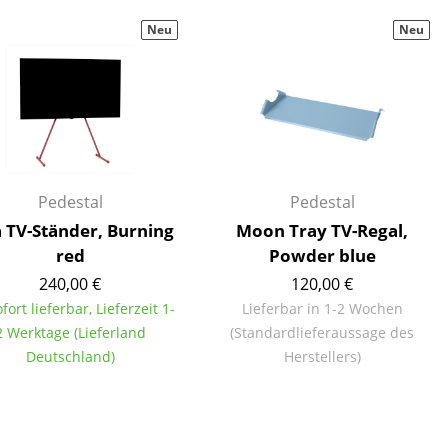
Decken
Neu
Neu
Kissen
Teppiche
Vorhänge
... alle Accessoires
Pedestal
Pedestal
a TV-Ständer, Burning
Moon Tray TV-Regal,
red
Powder blue
240,00 €
120,00 €
ofort lieferbar, Lieferzeit 1-
Lieferbar in 1-2 Wochen
2 Werktage (Lieferland
(Standardlieferaussage des
Büro
Deutschland)
Herstellers)
Arbeitsplatz
Management Büro
Konferenzraum