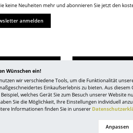
Richard Lampert
Ludwig Mies van der Rohe
ie keine Neuheiten mehr und abonnieren Sie jetzt den kos
Thonet
Marcel Breuer
USM Haller
Philippe Starck
sletter anmelden
Vitra
Verner Panton
... alle Hersteller A-Z
... alle Designer A-Z
Neu bei smow
Inspiration
Special Editions
hren Wünschen ein!
Designklassiker
tzen wir verschiedene Tools, um die Funktionalität unsere
Frauen im Design
maßgeschneidertes Einkaufserlebnis zu bieten. Aus diesem
0341 2222 88 10
Bauhaus Design
service@smow.
Beispiel, welches Gerät Sie zum Besuch unserer Website nu
Mo-Fr: 9-17 Uhr
Midcentury Design
aben Sie die Möglichkeit, Ihre Einstellungen individuell anzu
Skandinavisches De
itere Informationen finden Sie in unserer
Datenschutzerkl
Italienisches Design
Nachhaltiges Desig
Anpassen
Natürliche Material