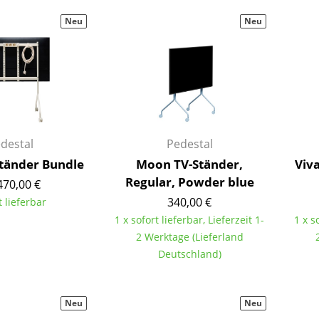
Barmöbel
Outdoor-Leuchten
Neu
Neu
Garderoben
Akkuleuchten
Kleinaufbewahrung
... alle Leuchten
Einzelteile
... alle Aufbewahrungsmöbel
USM Haller Konfigurator
destal
Pedestal
tänder Bundle
Moon TV-Ständer,
Viv
Regular, Powder blue
470,00 €
340,00 €
t lieferbar
1 x sofort lieferbar, Lieferzeit 1-
1 x s
2 Werktage (Lieferland
Zuhause
Deutschland)
Wohnzimmer
Esszimmer
Neu
Neu
Schlafzimmer