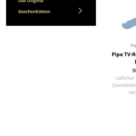
Das Original
Geschenkideen
Pe
Pipe TV-
8
Lieferbar
(Standardli
Her