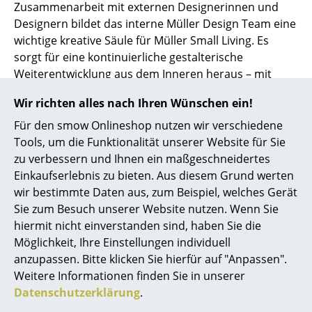
Zusammenarbeit mit externen Designerinnen und
Akkuleuchten
Designern bildet das interne Müller Design Team eine
wichtige kreative Säule für Müller Small Living. Es
... alle Leuchten
sorgt für eine kontinuierliche gestalterische
Weiterentwicklung aus dem Inneren heraus – mit
Betten
einem besonderen Gespür für Funktionalität und für
Doppelbetten
Wir richten alles nach Ihren Wünschen ein!
die Anforderungen modernen Wohnens.
Für den smow Onlineshop nutzen wir verschiedene
Einzelbetten
Tools, um die Funktionalität unserer Website für Sie
Stapelbetten
zu verbessern und Ihnen ein maßgeschneidertes
Einkaufserlebnis zu bieten. Aus diesem Grund werten
Kinderbetten
wir bestimmte Daten aus, zum Beispiel, welches Gerät
Sie zum Besuch unserer Website nutzen. Wenn Sie
Nachttische & Bettzubehör
hiermit nicht einverstanden sind, haben Sie die
... alle Betten
Möglichkeit, Ihre Einstellungen individuell
0341 2222 88 10
anzupassen. Bitte klicken Sie hierfür auf "Anpassen".
Mo-Fr: 9-17 Uhr
Accessoires
Weitere Informationen finden Sie in unserer
Datenschutzerklärung
.
Uhren