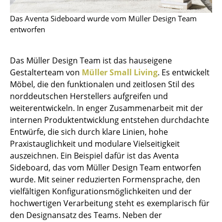
Kleinaufbewahrung
Das Aventa Sideboard wurde vom Müller Design Team
Einzelteile
entworfen
... alle Aufbewahrungsmöbel
Das Müller Design Team ist das hauseigene
Gestalterteam von
Müller Small Living
. Es entwickelt
Licht
Möbel, die den funktionalen und zeitlosen Stil des
Hängeleuchten & Deckenleuchten
norddeutschen Herstellers aufgreifen und
weiterentwickeln. In enger Zusammenarbeit mit der
Tischleuchten
internen Produktentwicklung entstehen durchdachte
Entwürfe, die sich durch klare Linien, hohe
Schreibtischleuchten
Praxistauglichkeit und modulare Vielseitigkeit
Stehleuchten & Leseleuchten
auszeichnen. Ein Beispiel dafür ist das Aventa
Sideboard, das vom Müller Design Team entworfen
Bodenleuchten
wurde. Mit seiner reduzierten Formensprache, den
vielfältigen Konfigurationsmöglichkeiten und der
Wandleuchten
hochwertigen Verarbeitung steht es exemplarisch für
Outdoor-Leuchten
den Designansatz des Teams. Neben der