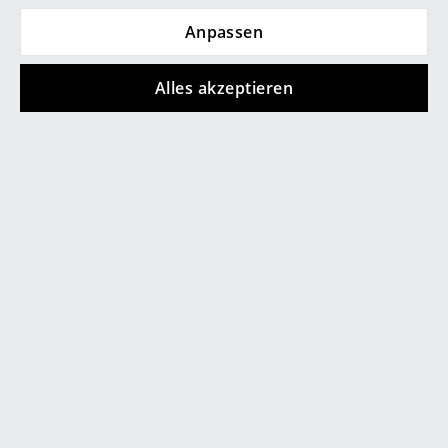
Spiegel
Anpassen
Figuren & Miniaturen
Alles akzeptieren
Vasen
Tabletts
service@smow.de
Büroutensilien
Aufbewahrungsboxen
Decken
Kissen
Teppiche
Store vor Ort kontaktieren
Vorhänge
... alle Accessoires