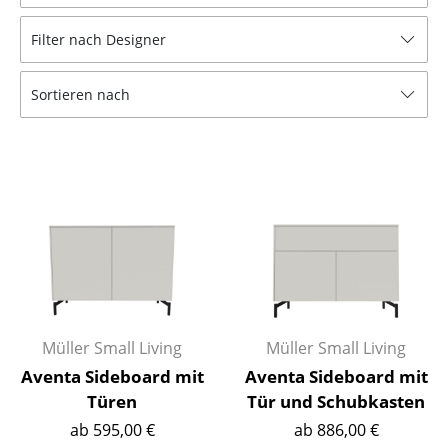
Hocker
Filter nach Designer
Bänke & Liegen
Sortieren nach
Sitzsäcke
Gartenstühle
Kinderstühle
Schaukelstühle
Bürodrehstühle
Konferenzstühle
Bürosessel
Müller Small Living
Müller Small Living
Aventa Sideboard mit
Aventa Sideboard mit
Einzelteile
Türen
Tür und Schubkasten
... alle Sitzmöbel
ab 595,00 €
ab 886,00 €