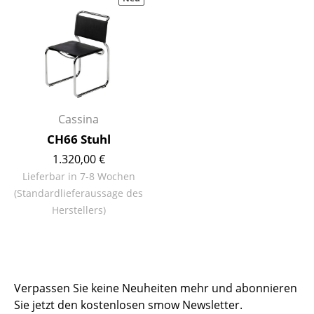
Hocker
Bänke & Liegen
Sitzsäcke
Gartenstühle
Cassina
Kinderstühle
CH66 Stuhl
Schaukelstühle
1.320,00 €
Lieferbar in 7-8 Wochen
Bürodrehstühle
(Standardlieferaussage des
Herstellers)
Konferenzstühle
Bürosessel
Einzelteile
Verpassen Sie keine Neuheiten mehr und abonnieren
... alle Sitzmöbel
Sie jetzt den kostenlosen smow Newsletter.