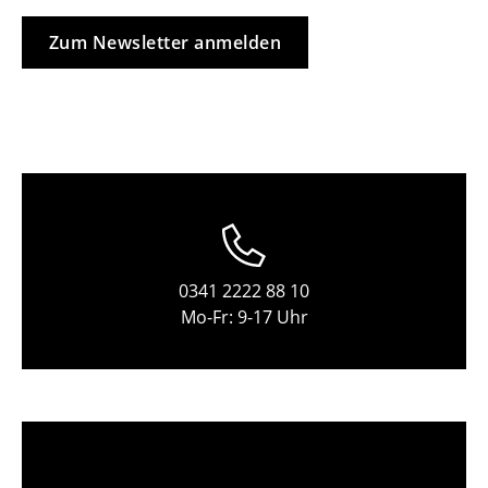
Tische
Zum Newsletter anmelden
Esstische
Beistelltische
Couchtische
Schreibtische
Sekretäre & PC-Tische
Konferenztische
0341 2222 88 10
Mo-Fr: 9-17 Uhr
Stehtische & Stehpulte
Kindertische
Gartentische
Servierwagen