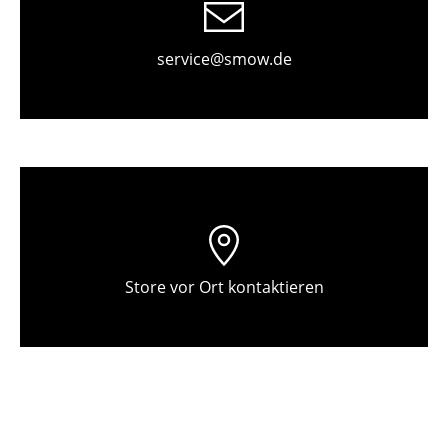
Einzelteile
... alle Tische
service@smow.de
Aufbewahren
Regale & Schränke
Bücherregale
Wandregale
Sideboards & Kommoden
Store vor Ort kontaktieren
TV Möbel
Beistell- & Rollcontainer
Barmöbel
Garderoben