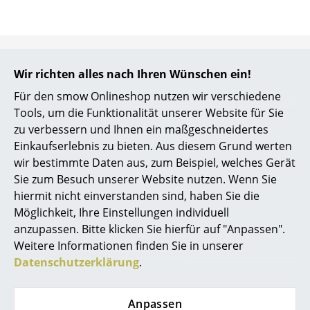
Kleinaufbewahrung
Einzelteile
Hilfe & Service
... alle Aufbewahrungsmöbel
Wir richten alles nach Ihren Wünschen ein!
Kontakt
Für den smow Onlineshop nutzen wir verschiedene
Licht
Bezahlung
Tools, um die Funktionalität unserer Website für Sie
Versand
zu verbessern und Ihnen ein maßgeschneidertes
Hängeleuchten & Deckenleuchten
FAQ
Einkaufserlebnis zu bieten. Aus diesem Grund werten
Rückgabe & Umtausch
Tischleuchten
wir bestimmte Daten aus, zum Beispiel, welches Gerät
Unsere Vorteile auf einen Blick
Sie zum Besuch unserer Website nutzen. Wenn Sie
Schreibtischleuchten
USM Anfertigung nach Maß
hiermit nicht einverstanden sind, haben Sie die
Möglichkeit, Ihre Einstellungen individuell
Stehleuchten & Leseleuchten
Wir bieten Ihnen
anzupassen. Bitte klicken Sie hierfür auf "Anpassen".
Bodenleuchten
Weitere Informationen finden Sie in unserer
Kostenlosen Versand nach Deutschland
Datenschutzerklärung
.
Schnelle Lieferung
Wandleuchten
30 Tage Rückgaberecht
Outdoor-Leuchten
Persönliche Ansprechpartner
Anpassen