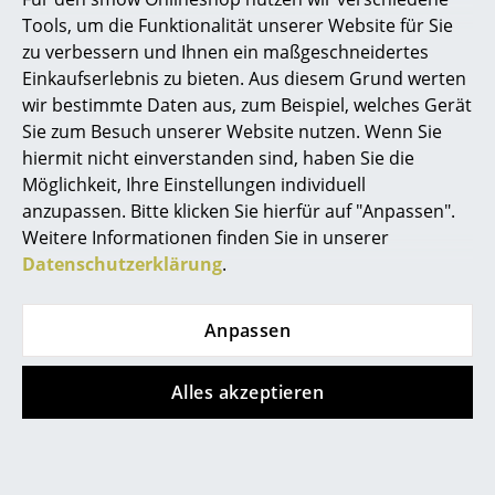
Kleinaufbewahrung
Persönliche Ansprechpartner
Tools, um die Funktionalität unserer Website für Sie
zu verbessern und Ihnen ein maßgeschneidertes
Sichere Zahlung durch SSL-Verschlüsselung
Einzelteile
Einkaufserlebnis zu bieten. Aus diesem Grund werten
Datenschutz
wir bestimmte Daten aus, zum Beispiel, welches Gerät
... alle Aufbewahrungsmöbel
Sie zum Besuch unserer Website nutzen. Wenn Sie
smow Stores
hiermit nicht einverstanden sind, haben Sie die
Licht
Berlin
Köln
Möglichkeit, Ihre Einstellungen individuell
Hängeleuchten & Deckenleuchten
anzupassen. Bitte klicken Sie hierfür auf "Anpassen".
Chemnitz
Konstanz
Weitere Informationen finden Sie in unserer
Düsseldorf
Leipzig
Tischleuchten
Datenschutzerklärung
.
Essen
Mainz
Schreibtischleuchten
Frankfurt
München
Freiburg
Nürnberg
Anpassen
Stehleuchten & Leseleuchten
Hamburg
Schwarzwald
Bodenleuchten
Hannover
Solothurn
Alles akzeptieren
Kempten
Stuttgart
Wandleuchten
smow
Outdoor-Leuchten