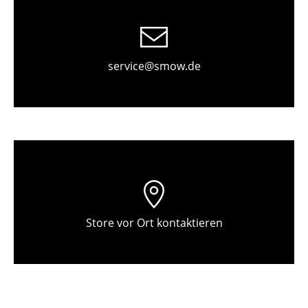
Tische
Esstische
service@smow.de
Beistelltische
Couchtische
Schreibtische
Sekretäre & PC-Tische
Konferenztische
Stehtische & Stehpulte
Store vor Ort kontaktieren
Kindertische
Gartentische
Servierwagen