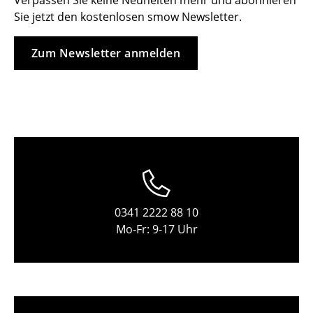
Verpassen Sie keine Neuheiten mehr und abonnieren
Sie jetzt den kostenlosen smow Newsletter.
Hocker
Bänke & Liegen
Zum Newsletter anmelden
Sitzsäcke
Gartenstühle
Kinderstühle
Schaukelstühle
Bürodrehstühle
0341 2222 88 10
Konferenzstühle
Mo-Fr: 9-17 Uhr
Bürosessel
Einzelteile
... alle Sitzmöbel