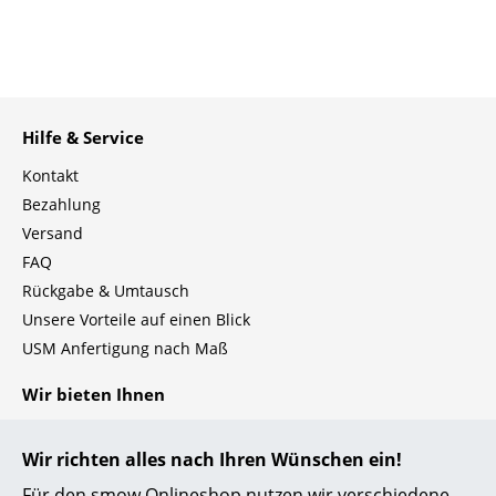
Einzelteile
... alle Tische
Aufbewahren
Hilfe & Service
Regale & Schränke
Kontakt
Bezahlung
Bücherregale
Versand
Wandregale
FAQ
Rückgabe & Umtausch
Sideboards & Kommoden
Unsere Vorteile auf einen Blick
TV Möbel
USM Anfertigung nach Maß
Beistell- & Rollcontainer
Wir bieten Ihnen
Barmöbel
Kostenlosen Versand nach Deutschland
Wir richten alles nach Ihren Wünschen ein!
Schnelle Lieferung
Garderoben
30 Tage Rückgaberecht
Für den smow Onlineshop nutzen wir verschiedene