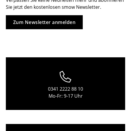
Verpassen Sie keine Neuheiten mehr und abonnieren
Sie jetzt den kostenlosen smow Newsletter.
Hocker
Bänke & Liegen
Zum Newsletter anmelden
Sitzsäcke
Gartenstühle
Kinderstühle
Schaukelstühle
Bürodrehstühle
0341 2222 88 10
Konferenzstühle
Mo-Fr: 9-17 Uhr
Bürosessel
Einzelteile
... alle Sitzmöbel