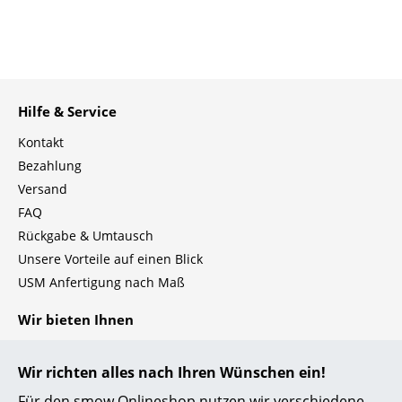
Einzelteile
... alle Tische
Aufbewahren
Hilfe & Service
Regale & Schränke
Kontakt
Bezahlung
Bücherregale
Versand
Wandregale
FAQ
Rückgabe & Umtausch
Sideboards & Kommoden
Unsere Vorteile auf einen Blick
TV Möbel
USM Anfertigung nach Maß
Beistell- & Rollcontainer
Wir bieten Ihnen
Barmöbel
Kostenlosen Versand nach Deutschland
Wir richten alles nach Ihren Wünschen ein!
Schnelle Lieferung
Garderoben
30 Tage Rückgaberecht
Für den smow Onlineshop nutzen wir verschiedene