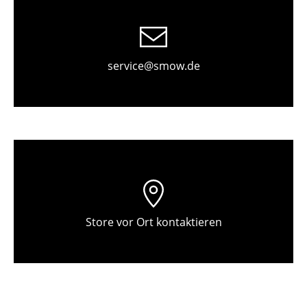
Tische
Esstische
service@smow.de
Beistelltische
Couchtische
Schreibtische
Sekretäre & PC-Tische
Konferenztische
Stehtische & Stehpulte
Store vor Ort kontaktieren
Kindertische
Gartentische
Servierwagen