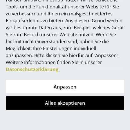
Kleinaufbewahrung
Persönliche Ansprechpartner
Tools, um die Funktionalität unserer Website für Sie
zu verbessern und Ihnen ein maßgeschneidertes
Sichere Zahlung durch SSL-Verschlüsselung
Einzelteile
Einkaufserlebnis zu bieten. Aus diesem Grund werten
Datenschutz
wir bestimmte Daten aus, zum Beispiel, welches Gerät
... alle Aufbewahrungsmöbel
Sie zum Besuch unserer Website nutzen. Wenn Sie
smow Stores
hiermit nicht einverstanden sind, haben Sie die
Licht
Berlin
Köln
Möglichkeit, Ihre Einstellungen individuell
Hängeleuchten & Deckenleuchten
anzupassen. Bitte klicken Sie hierfür auf "Anpassen".
Chemnitz
Konstanz
Weitere Informationen finden Sie in unserer
Düsseldorf
Leipzig
Tischleuchten
Datenschutzerklärung
.
Essen
Mainz
Schreibtischleuchten
Frankfurt
München
Freiburg
Nürnberg
Anpassen
Stehleuchten & Leseleuchten
Hamburg
Schwarzwald
Bodenleuchten
Hannover
Solothurn
Alles akzeptieren
Kempten
Stuttgart
Wandleuchten
smow
Outdoor-Leuchten