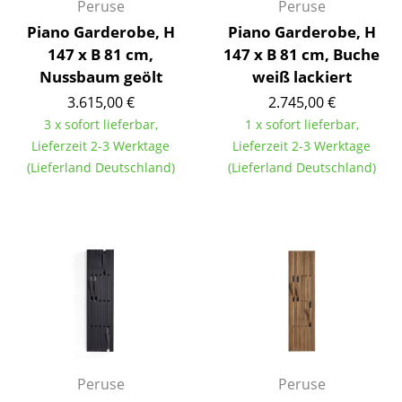
Peruse
Peruse
Akkuleuchten
Piano Garderobe, H
Piano Garderobe, H
... alle Leuchten
147 x B 81 cm,
147 x B 81 cm, Buche
Nussbaum geölt
weiß lackiert
Betten
3.615,00 €
2.745,00 €
3 x sofort lieferbar,
1 x sofort lieferbar,
Doppelbetten
Lieferzeit 2-3 Werktage
Lieferzeit 2-3 Werktage
Einzelbetten
(Lieferland Deutschland)
(Lieferland Deutschland)
Stapelbetten
Kinderbetten
Nachttische & Bettzubehör
... alle Betten
Accessoires
Peruse
Peruse
Uhren