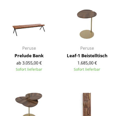
Tische
Esstische
Beistelltische
Couchtische
Peruse
Peruse
Schreibtische
Prelude Bank
Leaf-1 Beistelltisch
Sekretäre & PC-Tische
ab 3.055,00 €
1.685,00 €
Konferenztische
Sofort lieferbar
Sofort lieferbar
Stehtische & Stehpulte
Kindertische
Gartentische
Servierwagen