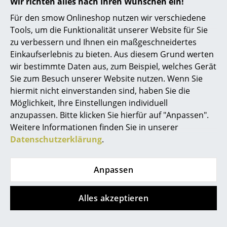
Artemide
Wir richten alles nach Ihren Wünschen ein!
Für den smow Onlineshop nutzen wir verschiedene
Cassina
Die Haken der Piano Garderobe von Peruse erinnern an
Tools, um die Funktionalität unserer Website für Sie
Klaviertasten
Fritz Hansen
zu verbessern und Ihnen ein maßgeschneidertes
Einkaufserlebnis zu bieten. Aus diesem Grund werten
Der Erfolg des belgischen Möbelherstellers Peruse,
HAY
wir bestimmte Daten aus, zum Beispiel, welches Gerät
der die beliebte Piano Garderobe produziert, basiert
Sie zum Besuch unserer Website nutzen. Wenn Sie
auf einem ausgewogenen Mix zeitgenössischer
Knoll International
hiermit nicht einverstanden sind, haben Sie die
Möbeldesigns belgischer und internationaler
Louis Poulsen
Möglichkeit, Ihre Einstellungen individuell
DesignerInnen – dazu gehören etablierte Namen
anzupassen. Bitte klicken Sie hierfür auf "Anpassen".
genauso wie noch unbekannte Newcomer.
Muuto
Weitere Informationen finden Sie in unserer
Charakteristisch für die Kollektion sind bei aller
Datenschutzerklärung
.
Vielseitigkeit klare Funktionalität, Eleganz und
Nils Holger Moormann
originelle Detaillösungen. Aber nicht nur das Design
Richard Lampert
verleiht den Peruse Möbeln Einzigartigkeit. In Zeiten
Anpassen
von Konsum und Massenproduktion möchte man vor
Thonet
allem mit exzellenter Verarbeitung, Handwerk und
Alles akzeptieren
überwiegend
natürlichen Materialien
wie Holz, Glas,
USM Haller
Marmor oder Kork ein Zeichen setzen. Da alle
Vitra
Produkte von Peruse in Europa produziert werden,