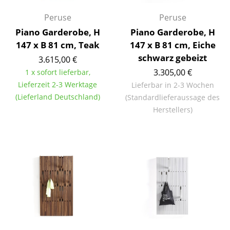
Kleinaufbewahrung
Peruse
Peruse
Einzelteile
Piano Garderobe, H
Piano Garderobe, H
147 x B 81 cm, Teak
147 x B 81 cm, Eiche
... alle Aufbewahrungsmöbel
schwarz gebeizt
3.615,00 €
3.305,00 €
1 x sofort lieferbar,
Licht
Lieferzeit 2-3 Werktage
Lieferbar in 2-3 Wochen
Hängeleuchten & Deckenleuchten
(Lieferland Deutschland)
(Standardlieferaussage des
Herstellers)
Tischleuchten
Schreibtischleuchten
Stehleuchten & Leseleuchten
Bodenleuchten
Wandleuchten
Outdoor-Leuchten