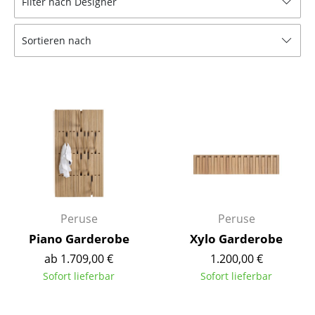
Filter nach Designer
Hocker
Sortieren nach
Bänke & Liegen
Sitzsäcke
Gartenstühle
Kinderstühle
Schaukelstühle
Bürodrehstühle
Konferenzstühle
Peruse
Peruse
Piano Garderobe
Xylo Garderobe
Bürosessel
ab 1.709,00 €
1.200,00 €
Einzelteile
Sofort lieferbar
Sofort lieferbar
... alle Sitzmöbel