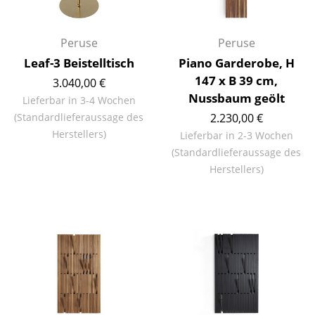
Einzelteile
... alle Tische
Peruse
Peruse
Leaf-3 Beistelltisch
Piano Garderobe, H
Aufbewahren
147 x B 39 cm,
3.040,00 €
Nussbaum geölt
Lieferbar in 3-4 Wochen
Regale & Schränke
(Standardlieferaussage des
2.230,00 €
Bücherregale
Herstellers)
Lieferbar in 2-3 Wochen
(Standardlieferaussage des
Wandregale
Herstellers)
Sideboards & Kommoden
TV Möbel
Beistell- & Rollcontainer
Barmöbel
Garderoben