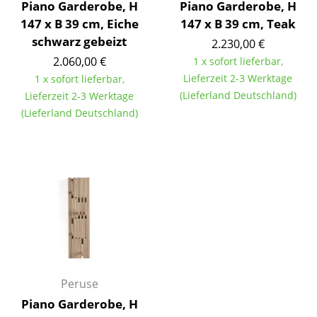
Piano Garderobe, H
Piano Garderobe, H
Spiegel
147 x B 39 cm, Eiche
147 x B 39 cm, Teak
schwarz gebeizt
2.230,00 €
Figuren & Miniaturen
2.060,00 €
1 x sofort lieferbar,
Vasen
Lieferzeit 2-3 Werktage
1 x sofort lieferbar,
(Lieferland Deutschland)
Lieferzeit 2-3 Werktage
Tabletts
(Lieferland Deutschland)
Büroutensilien
Aufbewahrungsboxen
Decken
Kissen
Teppiche
Vorhänge
Peruse
... alle Accessoires
Piano Garderobe, H