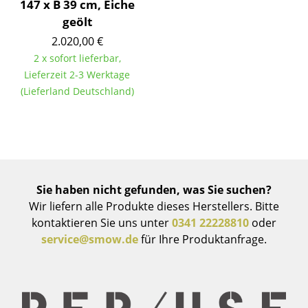
147 x B 39 cm, Eiche
geölt
Räume
2.020,00 €
Zuhause
2 x sofort lieferbar,
Lieferzeit 2-3 Werktage
Wohnzimmer
(Lieferland Deutschland)
Esszimmer
Schlafzimmer
Kinderzimmer
Arbeitszimmer
Sie haben nicht gefunden, was Sie suchen?
Wir liefern alle Produkte dieses Herstellers. Bitte
Diele
kontaktieren Sie uns unter
0341 22228810
oder
service@smow.de
für Ihre Produktanfrage.
Badezimmer
Stauraum
Balkon & Garten