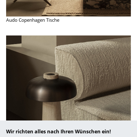
... alle Hersteller A-Z
Audo Copenhagen Tische
Designer
Alvar Aalto
Arne Jacobsen
Charles & Ray Eames
Eero Saarinen
Egon Eiermann
Eileen Gray
Jean Prouvé
Le Corbusier
Wir richten alles nach Ihren Wünschen ein!
Ludwig Mies van der Rohe