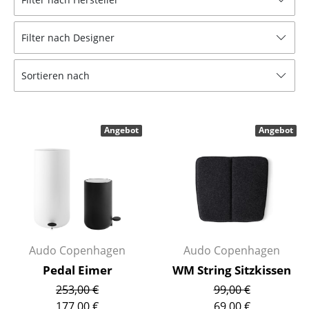
Tische
Filter nach Designer
Esstische
Beistelltische
Sortieren nach
Couchtische
Schreibtische
Angebot
Angebot
Sekretäre & PC-Tische
Konferenztische
Stehtische & Stehpulte
Kindertische
Audo Copenhagen
Audo Copenhagen
Gartentische
Pedal Eimer
WM String Sitzkissen
253,00 €
99,00 €
Servierwagen
177,00 €
69,00 €