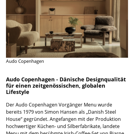
Akkuleuchten
... alle Leuchten
Betten
Doppelbetten
Einzelbetten
Audo Copenhagen
Stapelbetten
Audo Copenhagen - Dänische Designqualität
Kinderbetten
für einen zeitgenössischen, globalen
Lifestyle
Nachttische & Bettzubehör
... alle Betten
Der Audo Copenhagen Vorgänger Menu wurde
bereits 1979 von Simon Hansen als „Danish Steel
Accessoires
House“ gegründet. Angefangen mit der Produktion
hochwertiger Küchen- und Silberfabrikate, landete
Uhren
Menu mit dem berühmte Irish-Coffee-Set von Bjarne