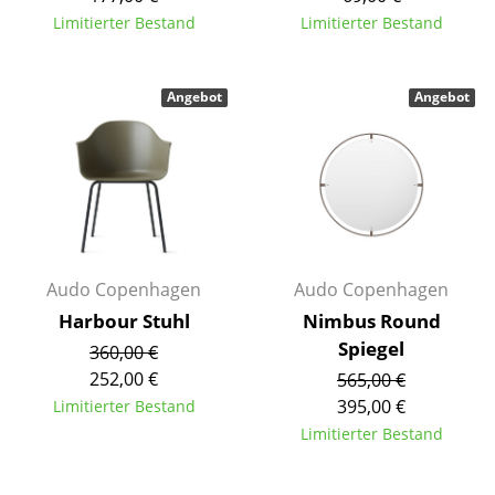
Einzelteile
Limitierter Bestand
Limitierter Bestand
... alle Tische
Angebot
Angebot
Aufbewahren
Regale & Schränke
Bücherregale
Wandregale
Audo Copenhagen
Audo Copenhagen
Sideboards & Kommoden
Harbour Stuhl
Nimbus Round
TV Möbel
Spiegel
360,00 €
252,00 €
565,00 €
Beistell- & Rollcontainer
395,00 €
Limitierter Bestand
Barmöbel
Limitierter Bestand
Garderoben