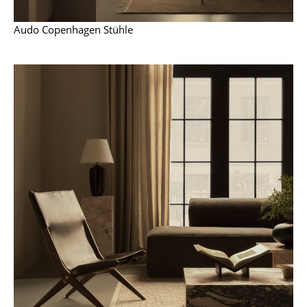
Artemide
Cassina
Audo Copenhagen Stühle
Fritz Hansen
HAY
Knoll International
Louis Poulsen
Muuto
Nils Holger Moormann
Richard Lampert
Thonet
USM Haller
Vitra