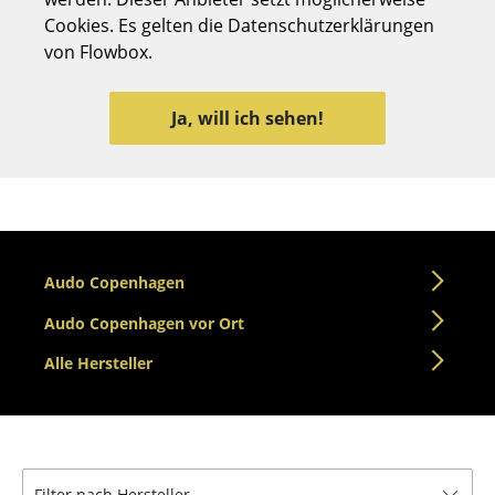
Cookies. Es gelten die Datenschutzerklärungen
Hocker
von Flowbox.
Bänke & Liegen
Sitzsäcke
Ja, will ich sehen!
Gartenstühle
Kinderstühle
Schaukelstühle
Audo Copenhagen
Bürodrehstühle
Audo Copenhagen vor Ort
Konferenzstühle
Alle Hersteller
Bürosessel
Einzelteile
... alle Sitzmöbel
Filter nach Hersteller