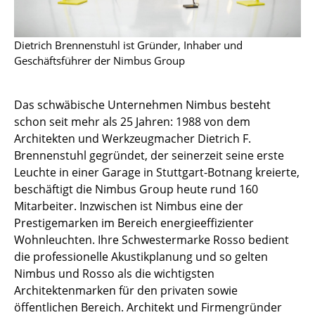
Einzelteile
... alle Tische
Dietrich Brennenstuhl ist Gründer, Inhaber und
Geschäftsführer der Nimbus Group
Aufbewahren
Regale & Schränke
Das schwäbische Unternehmen Nimbus besteht
schon seit mehr als 25 Jahren: 1988 von dem
Bücherregale
Architekten und Werkzeugmacher Dietrich F.
Brennenstuhl gegründet, der seinerzeit seine erste
Wandregale
Leuchte in einer Garage in Stuttgart-Botnang kreierte,
Sideboards & Kommoden
beschäftigt die Nimbus Group heute rund 160
Mitarbeiter. Inzwischen ist Nimbus eine der
TV Möbel
Prestigemarken im Bereich energieeffizienter
Wohnleuchten. Ihre Schwestermarke Rosso bedient
Beistell- & Rollcontainer
die professionelle Akustikplanung und so gelten
Barmöbel
Nimbus und Rosso als die wichtigsten
Architektenmarken für den privaten sowie
Garderoben
öffentlichen Bereich. Architekt und Firmengründer