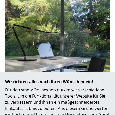
Artemide
Cassina
Fritz Hansen
HAY
Knoll International
Louis Poulsen
Muuto
Nils Holger Moormann
Die Roxxane Home von Nimbus im Home Office (Bild ©
Wir richten alles nach Ihren Wünschen ein!
Richard Lampert
Frank Ockert)
Für den smow Onlineshop nutzen wir verschiedene
Thonet
Tools, um die Funktionalität unserer Website für Sie
zu verbessern und Ihnen ein maßgeschneidertes
USM Haller
Einkaufserlebnis zu bieten. Aus diesem Grund werten
Vitra
wir bestimmte Daten aus, zum Beispiel, welches Gerät