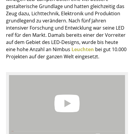
Akkuleuchten
gestalterische Grundlage und hatten gleichzeitig das
Zeug dazu, Lichttechnik, Elektronik und Produktion
... alle Leuchten
grundlegend zu verändern. Nach fünf Jahren
intensiver Forschung und Entwicklung war seine LED
Betten
reif für den Markt. Damals bereits einer der Vorreiter
auf dem Gebiet des LED-Designs, wurde bis heute
Doppelbetten
eine hohe Anzahl an Nimbus
Leuchten
bei gut 10.000
Einzelbetten
Projekten auf der ganzen Welt eingesetzt.
Stapelbetten
Kinderbetten
Nachttische & Bettzubehör
... alle Betten
Accessoires
Uhren