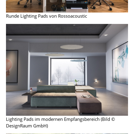
Büro
Runde Lighting Pads von Rossoacoustic
Arbeitsplatz
Management Büro
Konferenzraum
Empfang
Cafeteria
Branchenlösungen
Sicheres Arbeiten
Hersteller & Designer
Lighting Pads im modernen Empfangsbereich (Bild ©
Hersteller
DesignRaum GmbH)