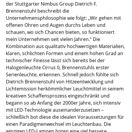
der Stuttgarter Nimbus Group Dietrich F.
Kleinaufbewahrung
Brennenstuhl beschreibt die
Einzelteile
Unternehmensphilosophie wie folgt: „Wir gehen mit
offenen Ohren und Augen durchs Leben und
... alle Aufbewahrungsmöbel
schauen, wo sich Chancen bieten, so funktioniert
mein Unternehmen seit vielen Jahren.“ Die
Licht
Kombination aus qualitativ hochwertigen Materialien,
klaren, schlichten Formen und einem hohen Grad an
Hängeleuchten & Deckenleuchten
technischer Finesse lässt sich bereits bei der
Tischleuchten
Halogenleuchte Cirrus 0, Brennenstuhls erster
Serienleuchte, erkennen. Schnell jedoch fühlte sich
Schreibtischleuchten
Dietrich Brennenstuhl von Hitzeentwicklung und
Lichtemission herkömmlicher Leuchtmittel in seinem
Stehleuchten & Leseleuchten
kreativen Schaffensprozess eingeschränkt und
Bodenleuchten
begann so ab Anfang der 2000er Jahre, sich intensiv
mit LED-Technologie auseinanderzusetzen –
Wandleuchten
schließlich bot diese die idealen Voraussetzungen für
einen Paradigmenwechsel im Leuchtenbau. Die
Outdoor-Leuchten
winzigen LED-Lampen boten eine viel bessere