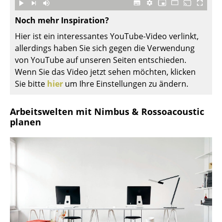
Spiegel
Noch mehr Inspiration?
Figuren & Miniaturen
Hier ist ein interessantes YouTube-Video verlinkt,
allerdings haben Sie sich gegen die Verwendung
Vasen
von YouTube auf unseren Seiten entschieden.
Wenn Sie das Video jetzt sehen möchten, klicken
Tabletts
Sie bitte
hier
um Ihre Einstellungen zu ändern.
Büroutensilien
Arbeitswelten mit Nimbus & Rossoacoustic
Aufbewahrungsboxen
planen
Decken
Kissen
Teppiche
Vorhänge
... alle Accessoires