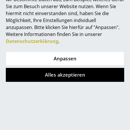
Sie zum Besuch unserer Website nutzen. Wenn Sie
... alle Hersteller A-Z
hiermit nicht einverstanden sind, haben Sie die
Möglichkeit, Ihre Einstellungen individuell
Designer
anzupassen. Bitte klicken Sie hierfür auf "Anpassen".
Weitere Informationen finden Sie in unserer
Alvar Aalto
Datenschutzerklärung
.
Arne Jacobsen
Charles & Ray Eames
Anpassen
Eero Saarinen
Nimbus im Architekturbüro (Bild © Frank Ockert)
Alles akzeptieren
Egon Eiermann
Eileen Gray
Jean Prouvé
Le Corbusier
Ludwig Mies van der Rohe