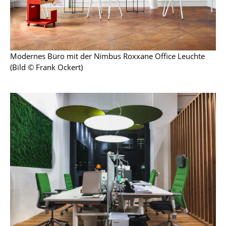
Räume
Zuhause
Modernes Büro mit der Nimbus Roxxane Office Leuchte
Wohnzimmer
(Bild © Frank Ockert)
Esszimmer
Schlafzimmer
Kinderzimmer
Arbeitszimmer
Diele
Badezimmer
Stauraum
Balkon & Garten