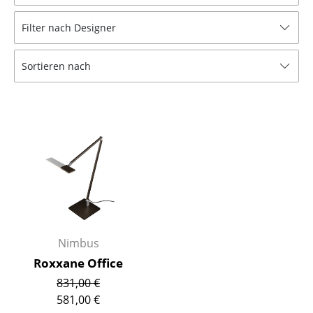
Hocker
Filter nach Designer
Bänke & Liegen
Sortieren nach
Sitzsäcke
Gartenstühle
Kinderstühle
Schaukelstühle
Bürodrehstühle
Konferenzstühle
Bürosessel
Nimbus
Roxxane Office
Einzelteile
831,00 €
... alle Sitzmöbel
581,00 €