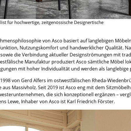
Kinderzimmer
Arbeitszimmer
Diele
list für hochwertige, zeitgenössische Designertische
Badezimmer
Stauraum
hmensphilosophie von Asco basiert auf langlebigen Möbeln
Balkon & Garten
Funktion, Nutzungskomfort und handwerklicher Qualität. N
sowie die Verbindung aktueller Designströmungen mit tradi
Hersteller
Designer
estfälische Manufaktur produziert Asco sämtliche Möbel lok
igungen mit hoher Individualität und werden als langlebige
Artemide
Alvar Aalto
Cassina
Arne Jacobsen
1998 von Gerd Alfers im ostwestfälischen Rheda-Wiedenbrü
Fritz Hansen
Charles & Ray Eames
e aus Massivholz. Seit 2019 ist Asco eng mit dem Sitzmöbe
HAY
Eero Saarinen
hwesterunternehmen, die sich konzeptionell ergänzen – vergl
ens Lewe, Inhaber von Asco ist Karl Friedrich Förster.
Knoll International
Egon Eiermann
Louis Poulsen
Eileen Gray
Muuto
Jean Prouvé
Nils Holger Moormann
Le Corbusier