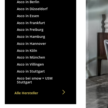
Stehpulte
Asco in Berlin
Hocker
Kindertische
Asco in Düsseldorf
Bänke & Liegen
Gartentische
Asco in Essen
Sitzsäcke
Servierwagen
Asco in Frankfurt
Gartenstühle
Einzelteile
Asco in Freiburg
Kinderstühle
... alle Tische
Asco in Hamburg
Schaukelstühle
Bürodrehstühle
Asco in Hannover
Konferenzstühle
Asco in Köln
Bürosessel
Asco in München
Einzelteile
Asco in Villingen
... alle Sitzmöbel
Asco in Stuttgart
Asco bei smow × USM
Stuttgart
Alle Hersteller