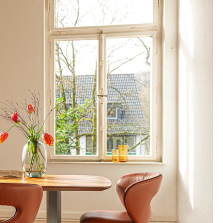
sign
n
ien