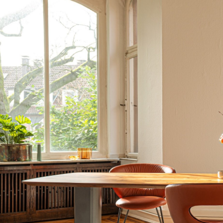
Richard Lampert
Ludwig Mies van der Rohe
Thonet
Marcel Breuer
USM Haller
Philippe Starck
Vitra
Verner Panton
... alle Hersteller A-Z
... alle Designer A-Z
Neu bei smow
Inspiration
Special Editions
Designklassiker
Frauen im Design
Bauhaus Design
Midcentury Design
Skandinavisches De
Italienisches Design
Nachhaltiges Desig
Natürliche Material