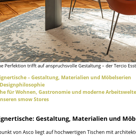
Farbwelten
Das Original
Geschenkideen
ervice
ontakt
ezahlung
 Perfektion trifft auf anspruchsvolle Gestaltung – der Tercio Ess
ersand
AQ
gnertische – Gestaltung, Materialien und Möbelserien
ückgabe & Umtausch
 Designphilosophie
sere Vorteile auf einen Blick
che für Wohnen, Gastronomie und moderne Arbeitswelt
unseren smow Stores
GB
atenschutz
ignertische: Gestaltung, Materialien und Möb
Projektplanung
unkt von Asco liegt auf hochwertigen Tischen mit architek