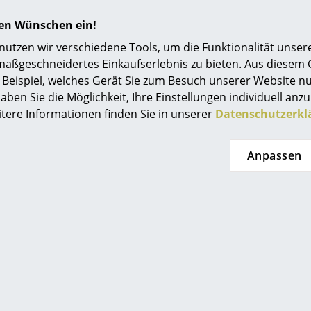
, verfügen über perfekt ausbalancierte Proportionen und be
Einrichtungsberatung
hren Wünschen ein!
t gehören Esstische, Beistelltische, Loungetische, Thekenti
Referenzen
tzen wir verschiedene Tools, um die Funktionalität unsere
ungsqualität und vielseitige Einsetzbarkeit auszeichnen. Vie
maßgeschneidertes Einkaufserlebnis zu bieten. Aus diesem
lichen Formen, Größen und Oberflächen erhältlich.
smow Kompass
Beispiel, welches Gerät Sie zum Besuch unserer Website nu
itet ausschließlich sorgfältig ausgewählte Materialien wie 
aben Sie die Möglichkeit, Ihre Einstellungen individuell anzu
erden vor allem Eiche, Esche, Ulme und Nussbaum, währen
itere Informationen finden Sie in unserer
Datenschutzerkl
 ausschließlich aus europäischen Regionen sowie den USA.
Anpassen
Augenmerk gilt den Holzoberflächen. Durch verschiedene 
l aus Licht und Schatten, das die natürliche Maserung beto
 Raum macht.
nntesten Tischmodellen und -kollektionen gehören die Esst
llo und Mono.