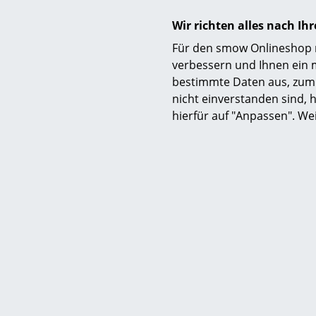
konstruiert
Wir richten alles nach I
Zum Sortimen
Für den smow Onlineshop nu
hohe Gestalt
verbessern und Ihnen ein 
unterschied
bestimmte Daten aus, zum 
Asco verarbe
nicht einverstanden sind, h
Verwendet w
hierfür auf "Anpassen". We
Holz stammt
Besonderes 
Wechselspie
Element im
Zu den beka
Serien Lame