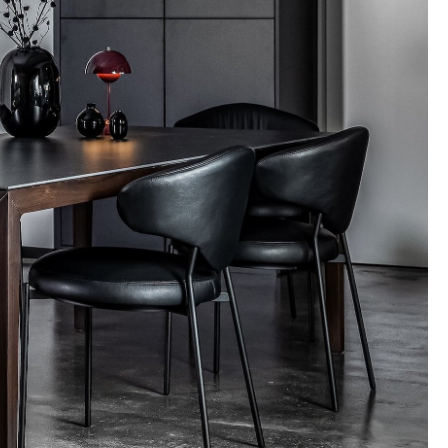
Decken
Kissen
Teppiche
Vorhänge
... alle Accessoires
Büro
Arbeitsplatz
Management Büro
Konferenzraum