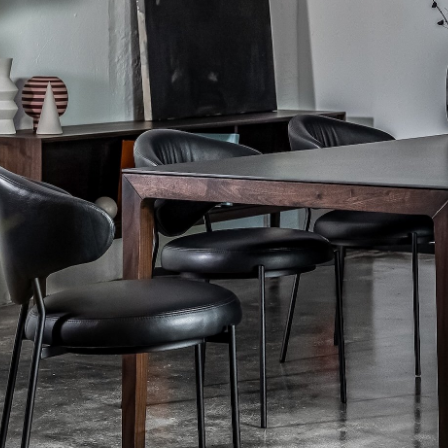
Barmöbel
Outdoor-Leuchten
Garderoben
Akkuleuchten
Kleinaufbewahrung
... alle Leuchten
Einzelteile
... alle Aufbewahrungsmöbel
USM Haller Konfigurator
Zuhause
Wohnzimmer
Esszimmer
Schlafzimmer