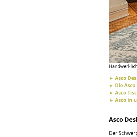
S
K
B
Handwerkliche
V
F
► Asco Desi
R
► Die Asco
Un
► Asco Tis
► Asco in 
A
D
Asco Des
Der Schwerp