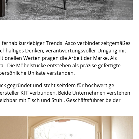
Empfang
Cafeteria
Branchenlösungen
Sicheres Arbeiten
 fernab kurzlebiger Trends. Asco verbindet zeitgemäßes
achhaltiges Denken, verantwortungsvoller Umgang mit
tionellen Werten prägen die Arbeit der Marke. Als
Das Original
al. Die Möbelstücke entstehen als präzise gefertigte
 persönliche Unikate verstanden.
ck gegründet und steht seitdem für hochwertige
lhersteller KFF verbunden. Beide Unternehmen verstehen
eichbar mit Tisch und Stuhl. Geschäftsführer beider