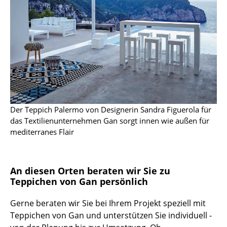
Einzelteile
... alle Tische
Aufbewahren
Regale & Schränke
Bücherregale
Der Teppich Palermo von Designerin Sandra Figuerola für
Wandregale
das Textilienunternehmen Gan sorgt innen wie außen für
mediterranes Flair
Sideboards & Kommoden
TV Möbel
An diesen Orten beraten wir Sie zu
Beistell- & Rollcontainer
Teppichen von Gan persönlich
Barmöbel
Gerne beraten wir Sie bei Ihrem Projekt speziell mit
Teppichen von Gan und unterstützen Sie individuell -
Garderoben