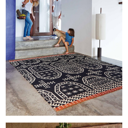
Akkuleuchten
... alle Leuchten
Betten
Doppelbetten
Einzelbetten
Stapelbetten
Kinderbetten
Nachttische & Bettzubehör
... alle Betten
Accessoires
Uhren