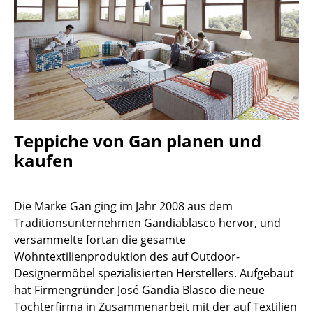
Hocker
Bänke & Liegen
Sitzsäcke
Gartenstühle
Kinderstühle
Teppiche von Gan planen und
kaufen
Schaukelstühle
Bürodrehstühle
Die Marke Gan ging im Jahr 2008 aus dem
Konferenzstühle
Traditionsunternehmen Gandiablasco hervor, und
versammelte fortan die gesamte
Bürosessel
Wohntextilienproduktion des auf Outdoor-
Einzelteile
Designermöbel spezialisierten Herstellers. Aufgebaut
hat Firmengründer José Gandia Blasco die neue
... alle Sitzmöbel
Tochterfirma in Zusammenarbeit mit der auf Textilien