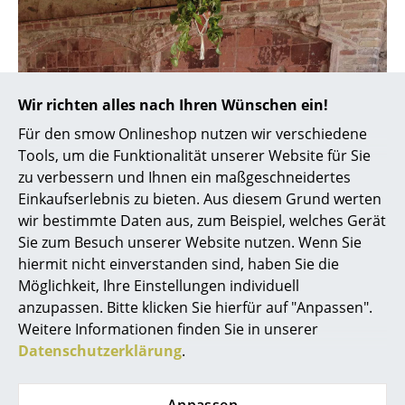
Spiegel
Figuren & Miniaturen
Vasen
Wir richten alles nach Ihren Wünschen ein!
Tabletts
Für den smow Onlineshop nutzen wir verschiedene
Tools, um die Funktionalität unserer Website für Sie
Büroutensilien
zu verbessern und Ihnen ein maßgeschneidertes
Einkaufserlebnis zu bieten. Aus diesem Grund werten
Aufbewahrungsboxen
wir bestimmte Daten aus, zum Beispiel, welches Gerät
Decken
Sie zum Besuch unserer Website nutzen. Wenn Sie
hiermit nicht einverstanden sind, haben Sie die
Kissen
Möglichkeit, Ihre Einstellungen individuell
anzupassen. Bitte klicken Sie hierfür auf "Anpassen".
Teppiche
Weitere Informationen finden Sie in unserer
Vorhänge
Datenschutzerklärung
.
... alle Accessoires
Anpassen