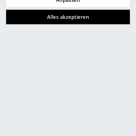
Räume
Alles akzeptieren
Zuhause
Wohnzimmer
Esszimmer
Schlafzimmer
Kinderzimmer
Arbeitszimmer
Diele
Badezimmer
Stauraum
Balkon & Garten