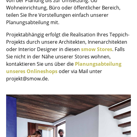
von der Planung bis zur Umsetzung. Ob
Kleinaufbewahrung
Wohneinrichtung, Büro oder öffentlicher Bereich,
teilen Sie Ihre Vorstellungen einfach unserer
Einzelteile
Planungsabteilung mit.
... alle Aufbewahrungsmöbel
Projektabhängig erfolgt die Realisation Ihres Teppich-
Projekts durch unsere Architekten, Innenarchitekten
Licht
oder Interior Designer in diesen
smow Stores
. Falls
Sie nicht in der Nähe unserer Stores wohnen,
Hängeleuchten & Deckenleuchten
kontaktieren Sie uns über die
Planungsabteilung
Tischleuchten
unseres Onlineshops
oder via Mail unter
projekt@smow.de.
Schreibtischleuchten
Stehleuchten & Leseleuchten
Bodenleuchten
Wandleuchten
Outdoor-Leuchten