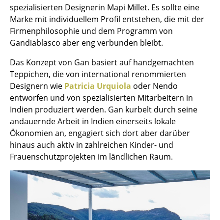
spezialisierten Designerin Mapi Millet. Es sollte eine
Tische
Marke mit individuellem Profil entstehen, die mit der
Firmenphilosophie und dem Programm von
Esstische
Gandiablasco aber eng verbunden bleibt.
Beistelltische
Das Konzept von Gan basiert auf handgemachten
Couchtische
Teppichen, die von international renommierten
Designern wie
Patricia Urquiola
oder Nendo
Schreibtische
entworfen und von spezialisierten Mitarbeitern in
Indien produziert werden. Gan kurbelt durch seine
Sekretäre & PC-Tische
andauernde Arbeit in Indien einerseits lokale
Konferenztische
Ökonomien an, engagiert sich dort aber darüber
hinaus auch aktiv in zahlreichen Kinder- und
Stehtische & Stehpulte
Frauenschutzprojekten im ländlichen Raum.
Kindertische
Gartentische
Servierwagen