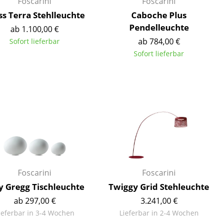
Foscarini
Foscarini
ss Terra Stehlleuchte
Caboche Plus
Pendelleuchte
ab 1.100,00 €
ab 784,00 €
Sofort lieferbar
Sofort lieferbar
Foscarini
Foscarini
sign
y Gregg Tischleuchte
Twiggy Grid Stehleuchte
ab 297,00 €
3.241,00 €
n
ieferbar in 3-4 Wochen
Lieferbar in 2-4 Wochen
ien