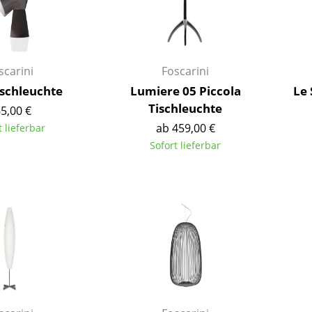
Kinderzimmer
Arbeitszimmer
Diele
Badezimmer
scarini
Foscarini
Stauraum
ischleuchte
Lumiere 05 Piccola
Le 
Balkon & Garten
Tischleuchte
5,00 €
ab 459,00 €
t lieferbar
Hersteller
Designer
Sofort lieferbar
Artemide
Alvar Aalto
Cassina
Arne Jacobsen
Fritz Hansen
Charles & Ray Eames
HAY
Eero Saarinen
Knoll International
Egon Eiermann
Louis Poulsen
Eileen Gray
Muuto
Jean Prouvé
Nils Holger Moormann
Le Corbusier