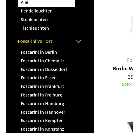
Stehpulte
Alle
Hocker
Kindertische
Pendelleuchten
Bänke & Liegen
Gartentische
Stehleuchten
Sitzsäcke
Servierwagen
Tischleuchten
Gartenstühle
Einzelteile
Kinderstühle
Foscarini vor Ort
... alle Tische
Schaukelstühle
Foscarini in Berlin
Bürodrehstühle
Fo
Foscarini in Chemnitz
Konferenzstühle
Birdie 
Foscarini in Düsseldorf
Bürosessel
35
Foscarini in Essen
Einzelteile
Sofor
Foscarini in Frankfurt
... alle Sitzmöbel
Foscarini in Freiburg
Foscarini in Hamburg
Foscarini in Hannover
Foscarini in Kempten
Foscarini in Konstanz