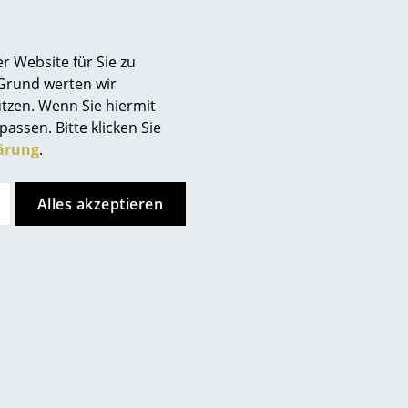
Berlin
Chemnitz
r Website für Sie zu
Düsseldorf
 Grund werten wir
Essen
tzen. Wenn Sie hiermit
Frankfurt
passen. Bitte klicken Sie
uns unter
Freiburg
ärung
.
Hamburg
Hannover
Alles akzeptieren
Kempten
Köln
Konstanz
Leipzig
Mainz
München
Nürnberg
Schwarzwald