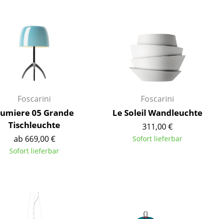
Decken
Kissen
Teppiche
Vorhänge
... alle Accessoires
Foscarini
Foscarini
umiere 05 Grande
Le Soleil Wandleuchte
Tischleuchte
311,00 €
ab 669,00 €
Sofort lieferbar
Sofort lieferbar
Büro
Arbeitsplatz
Management Büro
Konferenzraum