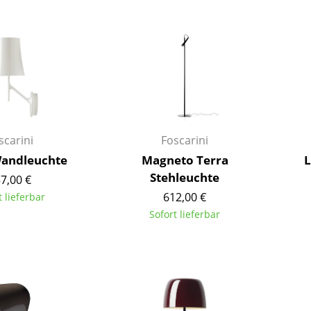
Barmöbel
Outdoor-Leuchten
Garderoben
Akkuleuchten
Kleinaufbewahrung
... alle Leuchten
Einzelteile
... alle Aufbewahrungsmöbel
USM Haller Konfigurator
scarini
Foscarini
Wandleuchte
Magneto Terra
L
Stehleuchte
7,00 €
612,00 €
t lieferbar
Sofort lieferbar
Zuhause
Wohnzimmer
Esszimmer
Schlafzimmer