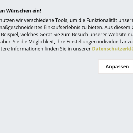
Einrichtungsberatung
hren Wünschen ein!
Referenzen
tzen wir verschiedene Tools, um die Funktionalität unsere
maßgeschneidertes Einkaufserlebnis zu bieten. Aus diesem
smow Kompass
Beispiel, welches Gerät Sie zum Besuch unserer Website nu
en nicht gefunden, was Sie suchen?
aben Sie die Möglichkeit, Ihre Einstellungen individuell anzu
ern alle Produkte dieses Herstellers. Bitte kontaktieren Sie 
itere Informationen finden Sie in unserer
Datenschutzerkl
2228810
oder
service@smow.de
für Ihre Produktanfrage.
Anpassen
Foscarini