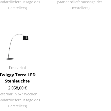
andardlieferaussage des
(Standardlieferaussage des
Herstellers)
Herstellers)
Unternehmen
Über uns
smow vor Ort
Katalog
Jobs bei smow
Foscarini
Arbeiten bei smow
Twiggy Terra LED
Newsletter
Stehleuchte
Journal
2.058,00 €
Presse
ieferbar in 6-7 Wochen
Impressum
andardlieferaussage des
Stores
Herstellers)