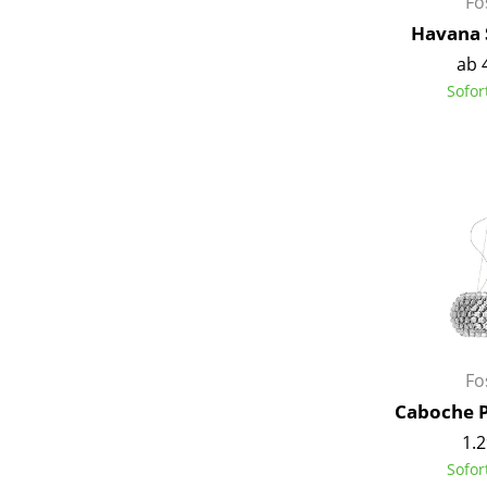
Fo
Havana 
ab 
Sofor
Fo
Caboche P
1.2
Sofor