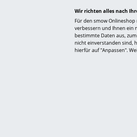
Wir richten alles nach I
Für den smow Onlineshop nu
verbessern und Ihnen ein 
bestimmte Daten aus, zum 
Sie hab
nicht einverstanden sind, h
Wir lief
hierfür auf "Anpassen". We
0341 2
Über 