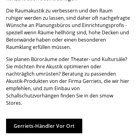
Tische
Die Raumakustik zu verbessern und den Raum
ruhiger werden zu lassen, sind daher oft nachgefragte
Esstische
Wünsche an Planungsbüros und Einrichtungsprofis -
speziell wenn Räume hellhörig sind, hohe Decken und
Beistelltische
Betonwände haben oder einen besonderen
Couchtische
Raumklang erfüllen müssen.
Schreibtische
Sie planen Büroräume oder Theater- und Kultursäle?
Sie möchten Ihre Akustik optimieren oder
Sekretäre & PC-Tische
nachträglich umrüsten? Beratung zu passenden
Akustik-Produkten von der Firma Gerriets, die wir hier
Konferenztische
empfehlen, und zum Einbau von
Stehtische & Stehpulte
Schallschutzvorhängen finden Sie in den smow
Stores.
Kindertische
Gartentische
Gerriets-Händler Vor Ort
Servierwagen