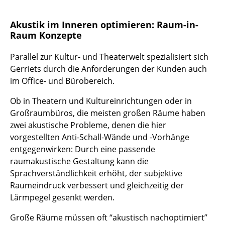
Einzelteile
Akustik im Inneren optimieren: Raum-in-
... alle Tische
Raum Konzepte
Aufbewahren
Parallel zur Kultur- und Theaterwelt spezialisiert sich
Gerriets durch die Anforderungen der Kunden auch
Regale & Schränke
im Office- und Bürobereich.
Bücherregale
Ob in Theatern und Kultureinrichtungen oder in
Großraumbüros, die meisten großen Räume haben
Wandregale
zwei akustische Probleme, denen die hier
Sideboards & Kommoden
vorgestellten Anti-Schall-Wände und -Vorhänge
entgegenwirken: Durch eine passende
TV Möbel
raumakustische Gestaltung kann die
Sprachverständlichkeit erhöht, der subjektive
Beistell- & Rollcontainer
Raumeindruck verbessert und gleichzeitig der
Barmöbel
Lärmpegel gesenkt werden.
Garderoben
Große Räume müssen oft “akustisch nachoptimiert”