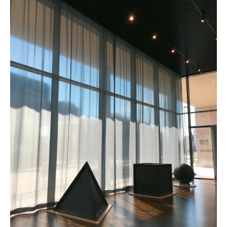
Spiegel
Figuren & Miniaturen
Vasen
Tabletts
Büroutensilien
Aufbewahrungsboxen
Decken
Kissen
Teppiche
Vorhänge
... alle Accessoires