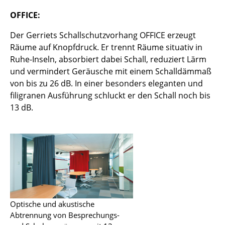
Service
OFFICE:
Kontakt
Der Gerriets Schallschutzvorhang OFFICE erzeugt
Bezahlung
Räume auf Knopfdruck. Er trennt Räume situativ in
Ruhe-Inseln, absorbiert dabei Schall, reduziert Lärm
Versand
und vermindert Geräusche mit einem Schalldämmaß
von bis zu 26 dB. In einer besonders eleganten und
FAQ
filigranen Ausführung schluckt er den Schall noch bis
Rückgabe & Umtausch
13 dB.
Unsere Vorteile auf einen Blick
AGB
Datenschutz
Unternehmen
Optische und akustische
Über uns
Abtrennung von Besprechungs-