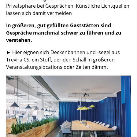
Privatsphäre bei Gesprächen. Künstliche Lichtquellen
Marcel Breuer
lassen sich damit vermeiden
Philippe Starck
In größeren, gut gefüllten Gaststätten sind
Gespräche manchmal schwer zu führen und zu
Verner Panton
verstehen.
... alle Designer A-Z
► Hier eignen sich Deckenbahnen und -segel aus
Trevira CS, ein Stoff, der den Schall in größeren
Themen
Veranstaltungslocations oder Zelten dämmt
Neu bei smow
Inspiration
Special Editions
Designklassiker
Frauen im Design