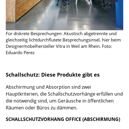
Bauhaus Design
Midcentury Design
Skandinavisches Design
Für diskrete Besprechungen: Akustisch abgetrennte und
Italienisches Design
gleichzeitig lichtdurchflutete Besprechungsinsel, hier beim
Nachhaltiges Design
Designermöbelhersteller Vitra in Weil am Rhein. Foto:
Eduardo Perez
Natürliche Materialien
Farbwelten
Schallschutz: Diese Produkte gibt es
Das Original
Abschirmung und Absorption sind zwei
Geschenkideen
Hauptkriterien, die Schallschutzvorhänge erfüllen und
die notwendig sind, um Geräusche in öffentlichen
Räumen oder Büros zu dämmen.
Angebote
SCHALLSCHUTZVORHANG OFFICE (ABSCHIRMUNG)
Info