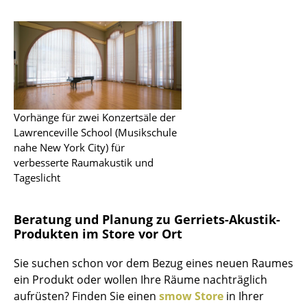
Kempten
Köln
Konstanz
Leipzig
Mainz
Vorhänge für zwei Konzertsäle der
Lawrenceville School (Musikschule
München
nahe New York City) für
verbesserte Raumakustik und
Nürnberg
Tageslicht
Schwarzwald
Beratung und Planung zu Gerriets-Akustik-
Solothurn
Produkten im Store vor Ort
Stuttgart
Sie suchen schon vor dem Bezug eines neuen Raumes
ein Produkt oder wollen Ihre Räume nachträglich
Einen Suchbegriff eingeben
aufrüsten? Finden Sie einen
smow Store
in Ihrer