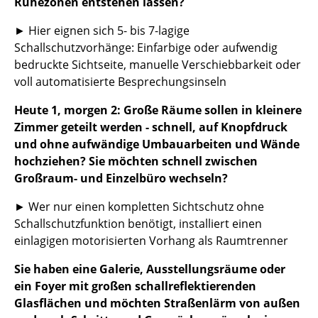
Artemide
Ruhezonen entstehen lassen?
Cassina
► Hier eignen sich 5- bis 7-lagige
Schallschutzvorhänge: Einfarbige oder aufwendig
Fritz Hansen
bedruckte Sichtseite, manuelle Verschiebbarkeit oder
voll automatisierte Besprechungsinseln
HAY
Heute 1, morgen 2: Große Räume sollen in kleinere
Knoll International
Zimmer geteilt werden - schnell, auf Knopfdruck
Louis Poulsen
und ohne aufwändige Umbauarbeiten und Wände
hochziehen? Sie möchten schnell zwischen
Muuto
Großraum- und Einzelbüro wechseln?
Nils Holger Moormann
► Wer nur einen kompletten Sichtschutz ohne
Schallschutzfunktion benötigt, installiert einen
Richard Lampert
einlagigen motorisierten Vorhang als Raumtrenner
Thonet
Sie haben eine Galerie, Ausstellungsräume oder
USM Haller
ein Foyer mit großen schallreflektierenden
Glasflächen und möchten Straßenlärm von außen
Vitra