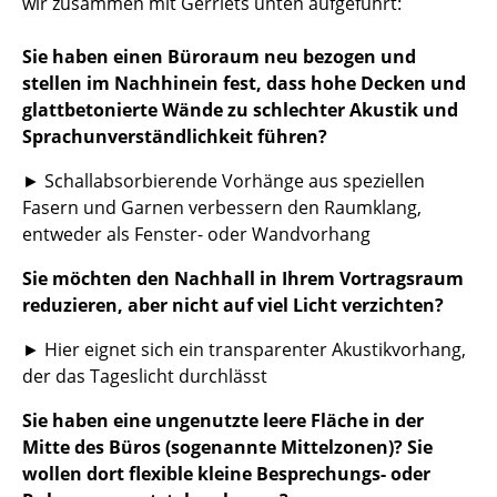
wir zusammen mit Gerriets unten aufgeführt:
Büro
Sie haben einen Büroraum neu bezogen und
Arbeitsplatz
stellen im Nachhinein fest, dass hohe Decken und
glattbetonierte Wände zu schlechter Akustik und
Management Büro
Sprachunverständlichkeit führen?
Konferenzraum
► Schallabsorbierende Vorhänge aus speziellen
Fasern und Garnen verbessern den Raumklang,
Empfang
entweder als Fenster- oder Wandvorhang
Cafeteria
Sie möchten den Nachhall in Ihrem Vortragsraum
Branchenlösungen
reduzieren, aber nicht auf viel Licht verzichten?
Sicheres Arbeiten
► Hier eignet sich ein transparenter Akustikvorhang,
der das Tageslicht durchlässt
Hersteller & Designer
Sie haben eine ungenutzte leere Fläche in der
Mitte des Büros (sogenannte Mittelzonen)? Sie
Hersteller
wollen dort flexible kleine Besprechungs- oder