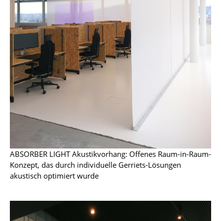
Akkuleuchten
... alle Leuchten
Betten
Doppelbetten
Einzelbetten
Stapelbetten
Kinderbetten
Nachttische & Bettzubehör
ABSORBER LIGHT Akustikvorhang: Offenes Raum-in-Raum-
Konzept, das durch individuelle Gerriets-Lösungen
... alle Betten
akustisch optimiert wurde
Accessoires
Uhren