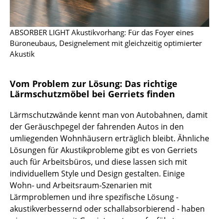
Räume
ABSORBER LIGHT Akustikvorhang: Für das Foyer eines
Zuhause
Büroneubaus, Designelement mit gleichzeitig optimierter
Akustik
Wohnzimmer
Esszimmer
Vom Problem zur Lösung: Das richtige
Lärmschutzmöbel bei Gerriets finden
Schlafzimmer
Kinderzimmer
Lärmschutzwände kennt man von Autobahnen, damit
der Geräuschpegel der fahrenden Autos in den
Arbeitszimmer
umliegenden Wohnhäusern erträglich bleibt. Ähnliche
Lösungen für Akustikprobleme gibt es von Gerriets
Diele
auch für Arbeitsbüros, und diese lassen sich mit
Badezimmer
individuellem Style und Design gestalten. Einige
Wohn- und Arbeitsraum-Szenarien mit
Stauraum
Lärmproblemen und ihre spezifische Lösung -
akustikverbessernd oder schallabsorbierend - haben
Balkon & Garten