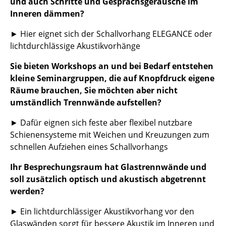
und auch Schritte und Gesprächsgeräusche im
Inneren dämmen?
... alle Hersteller A-Z
► Hier eignet sich der Schallvorhang ELEGANCE oder
Designer
lichtdurchlässige Akustikvorhänge
Alvar Aalto
Sie bieten Workshops an und bei Bedarf entstehen
kleine Seminargruppen, die auf Knopfdruck eigene
Arne Jacobsen
Räume brauchen, Sie möchten aber nicht
Charles & Ray Eames
umständlich Trennwände aufstellen?
Eero Saarinen
► Dafür eignen sich feste aber flexibel nutzbare
Schienensysteme mit Weichen und Kreuzungen zum
Egon Eiermann
schnellen Aufziehen eines Schallvorhangs
Eileen Gray
Ihr Besprechungsraum hat Glastrennwände und
soll zusätzlich optisch und akustisch abgetrennt
Jean Prouvé
werden?
Le Corbusier
► Ein lichtdurchlässiger Akustikvorhang vor den
Ludwig Mies van der Rohe
Glaswänden sorgt für bessere Akustik im Inneren und