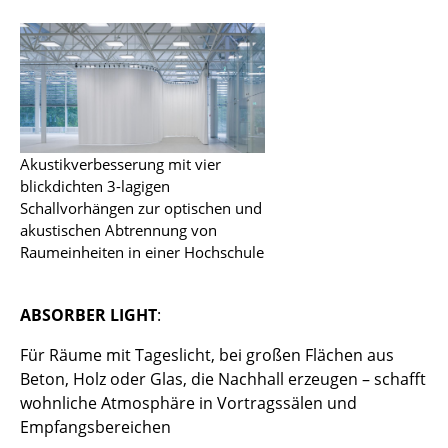
Referenzen
smow Kompass
Stores
Berlin
Akustikverbesserung mit vier
Chemnitz
blickdichten 3-lagigen
Schallvorhängen zur optischen und
Düsseldorf
akustischen Abtrennung von
Raumeinheiten in einer Hochschule
Essen
Frankfurt
ABSORBER LIGHT
:
Freiburg
Für Räume mit Tageslicht, bei großen Flächen aus
Hamburg
Beton, Holz oder Glas, die Nachhall erzeugen – schafft
wohnliche Atmosphäre in Vortragssälen und
Hannover
Empfangsbereichen