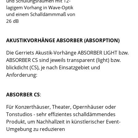
und Schulungsräumen mit 12-
smow vor Ort
lagigem Vorhang in Wave-Optik
und einem Schalldämmmaß von
Katalog
26 dB
Jobs bei smow
Arbeiten bei smow
AKUSTIKVORHÄNGE ABSORBER (ABSORPTION)
Newsletter
Die Gerriets Akustik-Vorhänge ABSORBER LIGHT bzw.
ABSORBER CS sind jeweils transparent (light) bzw.
Journal
blickdicht (CS), je nach Einsatzgebiet und
Anforderung:
Presse
Impressum
ABSORBER CS
:
Stores
Für Konzerthäuser, Theater, Opernhäuser oder
Tonstudios - sehr effizientes schalldämmendes
Projektplanung
Produkt, um Nachhallzeit in künstlerischer Event-
Umgebung zu reduzieren
Einrichtungsberatung