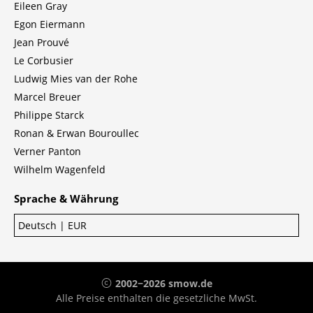
Eileen Gray
Egon Eiermann
Jean Prouvé
Le Corbusier
Ludwig Mies van der Rohe
Marcel Breuer
Philippe Starck
Ronan & Erwan Bouroullec
Verner Panton
Wilhelm Wagenfeld
Sprache & Währung
Deutsch | EUR
2002−2026 smow.de
Alle Preise enthalten die gesetzliche MwSt.