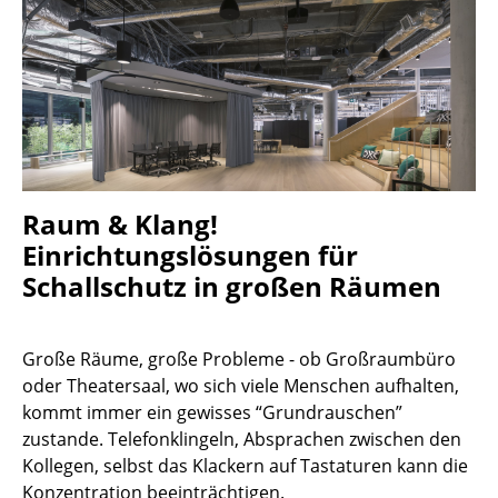
Hocker
Bänke & Liegen
Sitzsäcke
Gartenstühle
Kinderstühle
Raum & Klang!
Einrichtungslösungen für
Schaukelstühle
Schallschutz in großen Räumen
Bürodrehstühle
Konferenzstühle
Große Räume, große Probleme - ob Großraumbüro
oder Theatersaal, wo sich viele Menschen aufhalten,
Bürosessel
kommt immer ein gewisses “Grundrauschen”
Einzelteile
zustande. Telefonklingeln, Absprachen zwischen den
Kollegen, selbst das Klackern auf Tastaturen kann die
... alle Sitzmöbel
Konzentration beeinträchtigen.