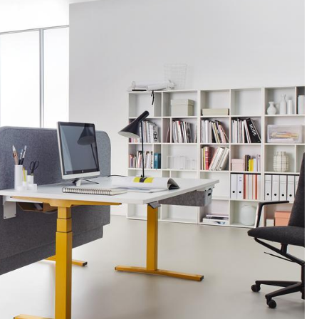
Decken
Kissen
Teppiche
Vorhänge
... alle Accessoires
Büro
Arbeitsplatz
Management Büro
Konferenzraum