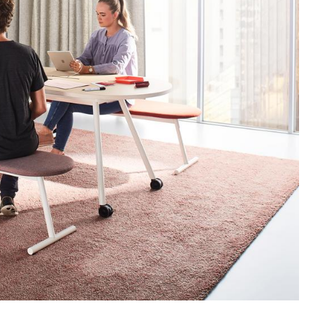
Unternehmen
Über uns
smow vor Ort
Katalog
Jobs bei smow
Arbeiten bei smow
Newsletter
Journal
Presse
Impressum
Stores