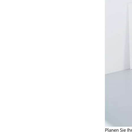
S
K
B
V
F
R
Un
A
D
Planen Sie I