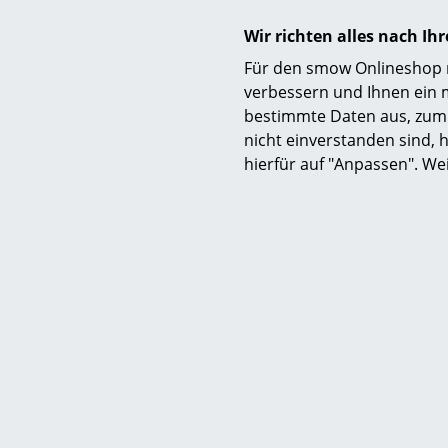
Gerne berate
Wir richten alles nach I
zur Umsetzu
Für den smow Onlineshop nu
Planungsabt
verbessern und Ihnen ein 
bestimmte Daten aus, zum 
Projektabhän
nicht einverstanden sind, h
einem smow 
hierfür auf "Anpassen". We
zwischen 8 
Arbei