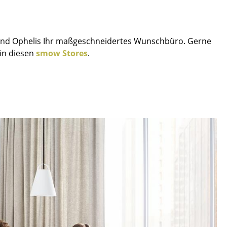
und Ophelis Ihr maßgeschneidertes Wunschbüro. Gerne
 in diesen
smow Stores
.
sign
n
ien