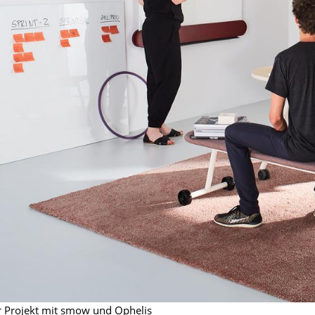
Farbwelten
Das Original
Geschenkideen
ervice
ontakt
ezahlung
ersand
AQ
ückgabe & Umtausch
sere Vorteile auf einen Blick
GB
atenschutz
Projektplanung
hr Projekt mit smow und Ophelis