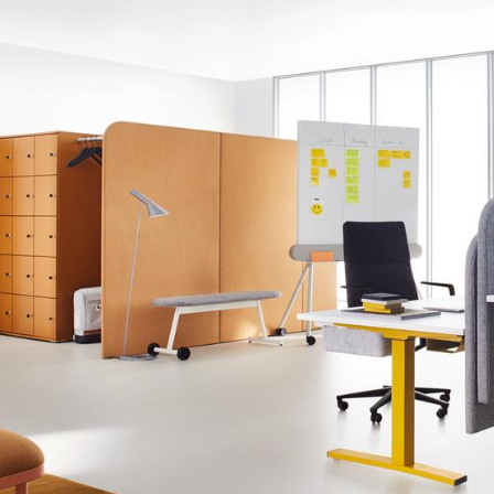
Barmöbel
Outdoor-Leuchten
Garderoben
Akkuleuchten
Kleinaufbewahrung
... alle Leuchten
Einzelteile
... alle Aufbewahrungsmöbel
USM Haller Konfigurator
Zuhause
Wohnzimmer
Esszimmer
Schlafzimmer