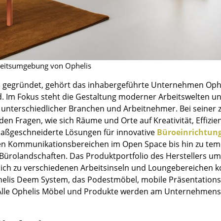
Kinderzimmer
Arbeitszimmer
Diele
Badezimmer
Stauraum
eitsumgebung von Ophelis
Balkon & Garten
3 gegründet, gehört das inhabergeführte Unternehmen Ophe
Hersteller
Designer
. Im Fokus steht die Gestaltung moderner Arbeitswelten un
 unterschiedlicher Branchen und Arbeitnehmer. Bei seiner 
Artemide
Alvar Aalto
 den Fragen, wie sich Räume und Orte auf Kreativität, Effi
Cassina
Arne Jacobsen
aßgeschneiderte Lösungen für innovative
Büroeinrichtung
Fritz Hansen
Charles & Ray Eames
n Kommunikationsbereichen im Open Space bis hin zu tempo
e Bürolandschaften. Das Produktportfolio des Herstellers 
HAY
Eero Saarinen
sich zu verschiedenen Arbeitsinseln und Loungebereichen ko
Knoll International
Egon Eiermann
helis Deem System, das Podestmöbel, mobile Präsentations
Louis Poulsen
Eileen Gray
 Alle Ophelis Möbel und Produkte werden am Unternehmenss
Muuto
Jean Prouvé
Nils Holger Moormann
Le Corbusier