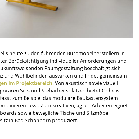
Empfang
Cafeteria
Branchenlösungen
Sicheres Arbeiten
lis heute zu den führenden Büromöbelherstellern in
Das Original
ter Berücksichtigung individueller Anforderungen und
zukunftsweisenden Raumgestaltung beschäftigt sich
zienz und Wohlbefinden auswirken und findet gemeinsam
en im Projektbereich
. Von akustisch sowie visuell
rären Sitz- und Steharbeitsplätzen bietet Ophelis
umfasst zum Beispiel das modulare Baukastensystem
mbinieren lässt. Zum kreativen, agilen Arbeiten eignet
boards sowie bewegliche Tische und Sitzmöbel
itz in Bad Schönborn produziert.