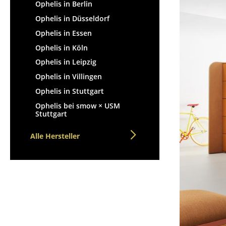
Stehpulte
Ophelis in Berlin
Hocker
Kindertische
Ophelis in Düsseldorf
Bänke & Liegen
Gartentische
Ophelis in Essen
Sitzsäcke
Servierwagen
Ophelis in Köln
Gartenstühle
Einzelteile
Ophelis in Leipzig
Kinderstühle
... alle Tische
Ophelis in Villingen
Schaukelstühle
Bürodrehstühle
Ophelis in Stuttgart
Konferenzstühle
Ophelis bei smow × USM
Stuttgart
Bürosessel
Einzelteile
Alle Hersteller
... alle Sitzmöbel