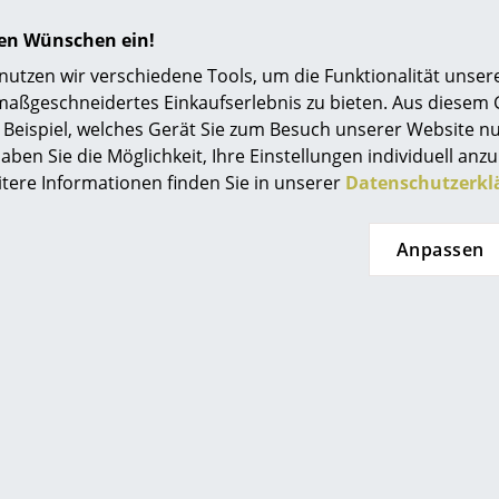
Einrichtungsberatung
n wir Sie bei Ihrem Projekt speziell mit Möbeln von Ophelis
hren Wünschen ein!
ng. Ob Wohneinrichtung, Büro oder öffentlicher Bereich, tei
Referenzen
tzen wir verschiedene Tools, um die Funktionalität unsere
eilung mit.
maßgeschneidertes Einkaufserlebnis zu bieten. Aus diesem
smow Kompass
Beispiel, welches Gerät Sie zum Besuch unserer Website nu
gig erfolgt die Realisation Ihres Projekts durch unsere Arc
aben Sie die Möglichkeit, Ihre Einstellungen individuell anzu
Store vor Ort oder über unseren Onlineshop. Sie erreiche
itere Informationen finden Sie in unserer
Datenschutzerkl
und 19 Uhr unter
0341 2222 88 66
oder via Mail unter
proje
Anpassen
tswelten mit Ophelis planen