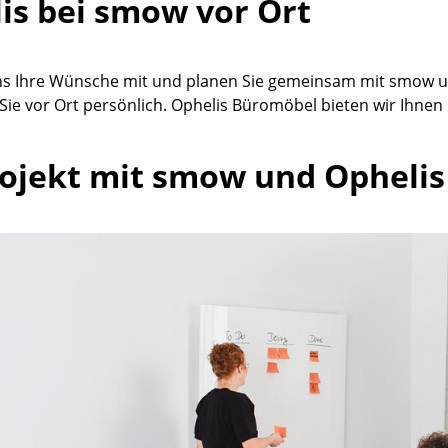
is bei smow vor Ort
Richard Lampert
Ludwig Mies van der Rohe
Thonet
Marcel Breuer
USM Haller
Philippe Starck
uns Ihre Wünsche mit und planen Sie gemeinsam mit smow 
Vitra
Verner Panton
Sie vor Ort persönlich. Ophelis Büromöbel bieten wir Ihnen
... alle Hersteller A-Z
... alle Designer A-Z
rojekt mit smow und Ophelis
Neu bei smow
Inspiration
Special Editions
Designklassiker
Frauen im Design
Bauhaus Design
Midcentury Design
Skandinavisches De
Italienisches Design
Nachhaltiges Desig
Natürliche Material