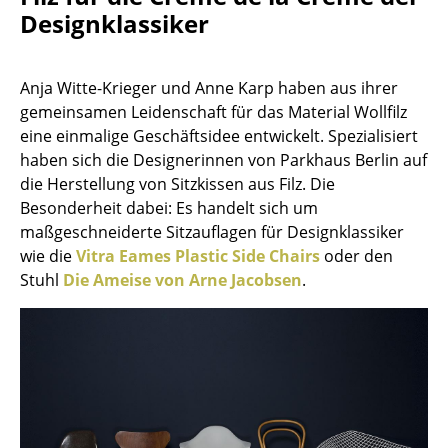
Designklassiker
Büro
Arbeitsplatz
Anja Witte-Krieger und Anne Karp haben aus ihrer
gemeinsamen Leidenschaft für das Material Wollfilz
Management Büro
eine einmalige Geschäftsidee entwickelt. Spezialisiert
Konferenzraum
haben sich die Designerinnen von Parkhaus Berlin auf
die Herstellung von Sitzkissen aus Filz. Die
Empfang
Besonderheit dabei: Es handelt sich um
maßgeschneiderte Sitzauflagen für Designklassiker
Cafeteria
wie die
Vitra Eames Plastic Side Chairs
oder den
Branchenlösungen
Stuhl
Die Ameise von Arne Jacobsen
.
Sicheres Arbeiten
Hersteller & Designer
Hersteller