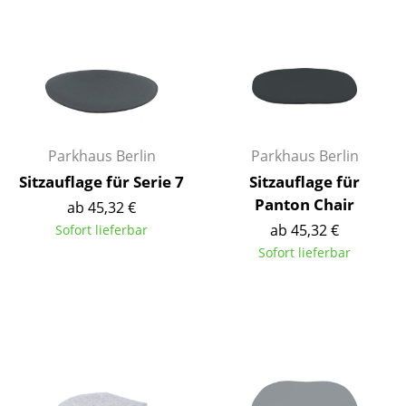
Einzelteile
... alle Tische
Aufbewahren
Regale & Schränke
Parkhaus Berlin
Parkhaus Berlin
Bücherregale
Sitzauflage für Serie 7
Sitzauflage für
Panton Chair
Wandregale
ab 45,32 €
ab 45,32 €
Sofort lieferbar
Sideboards & Kommoden
Sofort lieferbar
TV Möbel
Beistell- & Rollcontainer
Barmöbel
Garderoben