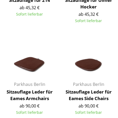
Sitzauflage für 214
Sitzauflage für Ulmer
Akkuleuchten
Hocker
ab 45,32 €
ab 45,32 €
Sofort lieferbar
... alle Leuchten
Sofort lieferbar
Betten
Doppelbetten
Einzelbetten
Stapelbetten
Kinderbetten
Nachttische & Bettzubehör
Parkhaus Berlin
Parkhaus Berlin
... alle Betten
Sitzauflage Leder für
Sitzauflage Leder für
Eames Armchairs
Eames Side Chairs
Accessoires
ab 90,00 €
ab 90,00 €
Sofort lieferbar
Sofort lieferbar
Uhren