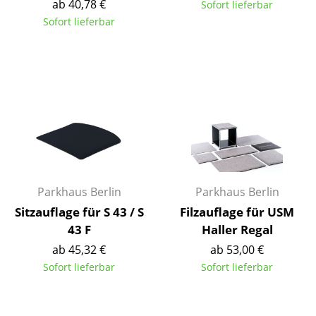
ab 40,78 €
Sofort lieferbar
Tische
Sofort lieferbar
Esstische
Beistelltische
Couchtische
Schreibtische
Sekretäre & PC-Tische
Konferenztische
Parkhaus Berlin
Parkhaus Berlin
Sitzauflage für S 43 / S
Filzauflage für USM
Stehtische & Stehpulte
43 F
Haller Regal
Kindertische
ab 45,32 €
ab 53,00 €
Sofort lieferbar
Sofort lieferbar
Gartentische
Servierwagen