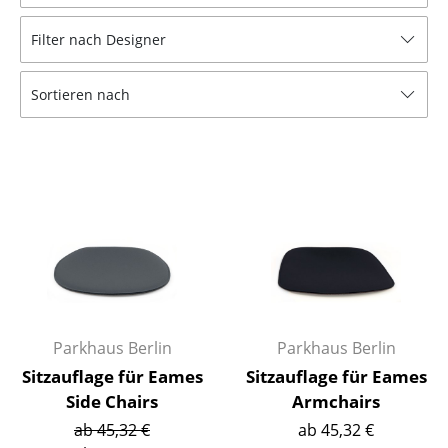
Hocker
Filter nach Designer
Bänke & Liegen
Sortieren nach
Sitzsäcke
Gartenstühle
Kinderstühle
Schaukelstühle
Bürodrehstühle
Konferenzstühle
Bürosessel
Parkhaus Berlin
Parkhaus Berlin
Sitzauflage für Eames
Sitzauflage für Eames
Einzelteile
Side Chairs
Armchairs
... alle Sitzmöbel
ab 45,32 €
ab 45,32 €