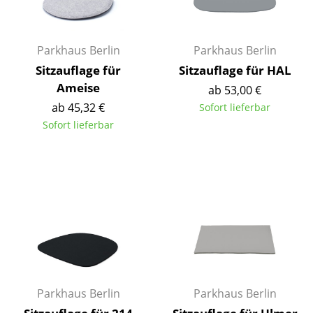
Kleinaufbewahrung
Einzelteile
Parkhaus Berlin
Parkhaus Berlin
... alle Aufbewahrungsmöbel
Sitzauflage für
Sitzauflage für HAL
Ameise
ab 53,00 €
Licht
ab 45,32 €
Sofort lieferbar
Sofort lieferbar
Hängeleuchten & Deckenleuchten
Tischleuchten
Schreibtischleuchten
Stehleuchten & Leseleuchten
Bodenleuchten
Wandleuchten
Parkhaus Berlin
Parkhaus Berlin
Outdoor-Leuchten