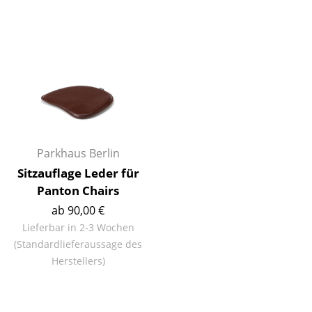
Spiegel
Figuren & Miniaturen
Vasen
Tabletts
Büroutensilien
Parkhaus Berlin
Aufbewahrungsboxen
Sitzauflage Leder für
Decken
Panton Chairs
ab 90,00 €
Kissen
Lieferbar in 2-3 Wochen
Teppiche
(Standardlieferaussage des
Herstellers)
Vorhänge
... alle Accessoires