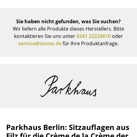
Räume
Sie haben nicht gefunden, was Sie suchen?
Zuhause
Wir liefern alle Produkte dieses Herstellers. Bitte
Wohnzimmer
kontaktieren Sie uns unter
0341 22228810
oder
service@smow.de
für Ihre Produktanfrage.
Esszimmer
Schlafzimmer
Kinderzimmer
Arbeitszimmer
Diele
Badezimmer
Stauraum
Parkhaus Berlin: Sitzauflagen aus
Balkon & Garten
Filz für die Crème de la Crème der