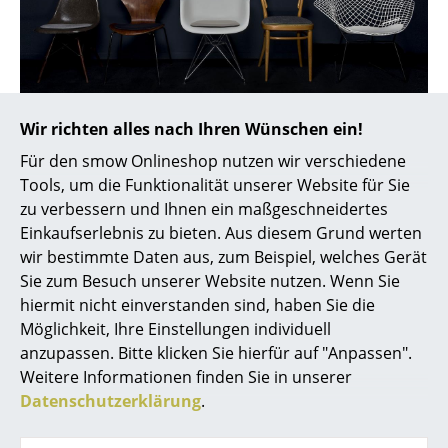
Artemide
Cassina
Fritz Hansen
HAY
Wir richten alles nach Ihren Wünschen ein!
Für den smow Onlineshop nutzen wir verschiedene
Knoll International
Passende Sitzauflagen für die gängigsten Designklasssiker
Tools, um die Funktionalität unserer Website für Sie
Louis Poulsen
zu verbessern und Ihnen ein maßgeschneidertes
Die Parkhaus Sitzkissen werden aus nachhaltigem
Einkaufserlebnis zu bieten. Aus diesem Grund werten
und langlebigen Filz in kleinen Werkstätten
Muuto
wir bestimmte Daten aus, zum Beispiel, welches Gerät
produziert, unter anderem in einer Werkstatt für
Sie zum Besuch unserer Website nutzen. Wenn Sie
Nils Holger Moormann
behinderte Menschen in Deutschland.
hiermit nicht einverstanden sind, haben Sie die
Richard Lampert
Möglichkeit, Ihre Einstellungen individuell
anzupassen. Bitte klicken Sie hierfür auf "Anpassen".
Thonet
Weitere Informationen finden Sie in unserer
Datenschutzerklärung
.
USM Haller
Vitra