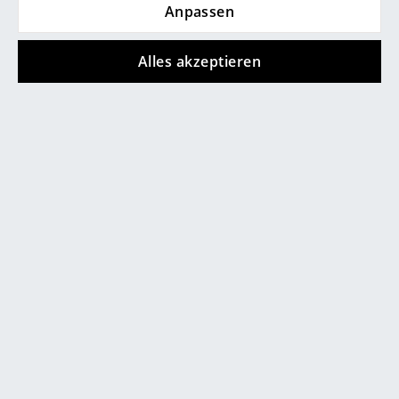
Anpassen
... alle Hersteller A-Z
Alles akzeptieren
Designer
Alvar Aalto
Arne Jacobsen
Charles & Ray Eames
Eero Saarinen
Egon Eiermann
Eames Plastic Armchair mit gepolsterter Filzauflage vom
Eileen Gray
Label Parkhaus Berlin
Jean Prouvé
Le Corbusier
Ludwig Mies van der Rohe