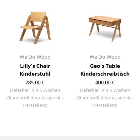
Akkuleuchten
... alle Leuchten
Betten
Doppelbetten
We Do Wood
We Do Wood
Einzelbetten
Lilly's Chair
Geo's Table
Stapelbetten
Kinderstuhl
Kinderschreibtisch
285,00 €
400,00 €
Kinderbetten
Lieferbar in 4-5 Wochen
Lieferbar in 4-5 Wochen
Nachttische & Bettzubehör
(Standardlieferaussage des
(Standardlieferaussage des
Herstellers)
Herstellers)
... alle Betten
Accessoires
Uhren