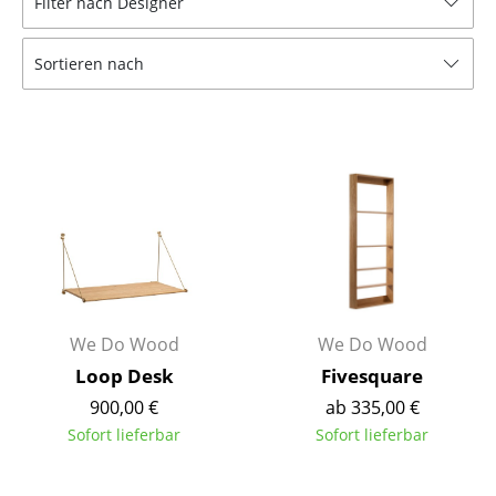
Filter nach Designer
Hocker
Sortieren nach
Bänke & Liegen
Sitzsäcke
Gartenstühle
Kinderstühle
Schaukelstühle
Bürodrehstühle
Konferenzstühle
We Do Wood
We Do Wood
Loop Desk
Fivesquare
Bürosessel
900,00 €
ab 335,00 €
Einzelteile
Sofort lieferbar
Sofort lieferbar
... alle Sitzmöbel