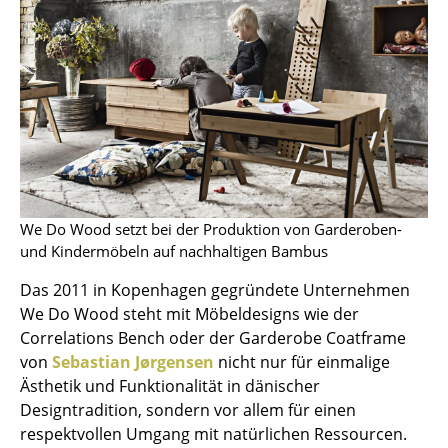
Räume
Zuhause
Wohnzimmer
Esszimmer
Schlafzimmer
We Do Wood setzt bei der Produktion von Garderoben-
Kinderzimmer
und Kindermöbeln auf nachhaltigen Bambus
Arbeitszimmer
Das 2011 in Kopenhagen gegründete Unternehmen
We Do Wood steht mit Möbeldesigns wie der
Diele
Correlations Bench oder der Garderobe Coatframe
Badezimmer
von
Sebastian Jørgensen
nicht nur für einmalige
Ästhetik und Funktionalität in dänischer
Stauraum
Designtradition, sondern vor allem für einen
respektvollen Umgang mit natürlichen Ressourcen.
Balkon & Garten