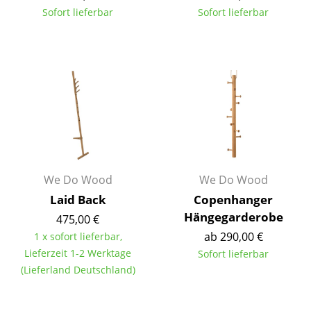
Sofort lieferbar
Sofort lieferbar
Kleinaufbewahrung
Einzelteile
... alle Aufbewahrungsmöbel
Licht
Hängeleuchten & Deckenleuchten
Tischleuchten
We Do Wood
We Do Wood
Schreibtischleuchten
Laid Back
Copenhanger
Stehleuchten & Leseleuchten
Hängegarderobe
475,00 €
ab 290,00 €
1 x sofort lieferbar,
Bodenleuchten
Lieferzeit 1-2 Werktage
Sofort lieferbar
Wandleuchten
(Lieferland Deutschland)
Outdoor-Leuchten