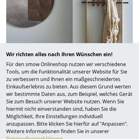
Artemide
Cassina
Fritz Hansen
HAY
Knoll International
Wir richten alles nach Ihren Wünschen ein!
Louis Poulsen
Für den smow Onlineshop nutzen wir verschiedene
Tools, um die Funktionalität unserer Website für Sie
Muuto
zu verbessern und Ihnen ein maßgeschneidertes
Einkaufserlebnis zu bieten. Aus diesem Grund werten
Nils Holger Moormann
wir bestimmte Daten aus, zum Beispiel, welches Gerät
Richard Lampert
We Do Wood Coat Frame
Sie zum Besuch unserer Website nutzen. Wenn Sie
hiermit nicht einverstanden sind, haben Sie die
Thonet
Möglichkeit, Ihre Einstellungen individuell
anzupassen. Bitte klicken Sie hierfür auf "Anpassen".
USM Haller
Weitere Informationen finden Sie in unserer
Vitra
Datenschutzerklärung
.