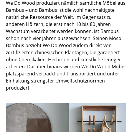
We Do Wood produziert nämlich sämtliche Möbel aus
Bambus – und Bambus ist die wohl nachhaltigste
Büro
natürliche Ressource der Welt. Im Gegensatz zu
Arbeitsplatz
anderen Hölzern, die erst nach 10 bis 80 Jahren
Wachstum verarbeitet werden können, ist Bambus
Management Büro
schon nach vier Jahren ausgewachsen. Seinen Moso
Bambus bezieht We Do Wood zudem direkt von
Konferenzraum
zertifizierten chinesischen Plantagen, die garantiert
Empfang
ohne Chemikalien, Herbizide und künstliche Dünger
arbeiten. Darüber hinaus werden We Do Wood Möbel
Cafeteria
platzsparend verpackt und transportiert und unter
Einhaltung strengster Umweltschutznormen
Branchenlösungen
produziert.
Sicheres Arbeiten
Hersteller & Designer
Hersteller