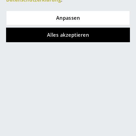
... alle Hersteller A-Z
Anpassen
Designer
Alles akzeptieren
Alvar Aalto
Arne Jacobsen
Charles & Ray Eames
Eero Saarinen
Egon Eiermann
Coat Frame Details
Eileen Gray
Jean Prouvé
Le Corbusier
Ludwig Mies van der Rohe