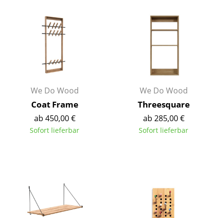
Tische
Esstische
Beistelltische
Couchtische
We Do Wood
We Do Wood
Schreibtische
Coat Frame
Threesquare
Sekretäre & PC-Tische
ab 450,00 €
ab 285,00 €
Konferenztische
Sofort lieferbar
Sofort lieferbar
Stehtische & Stehpulte
Kindertische
Gartentische
Servierwagen