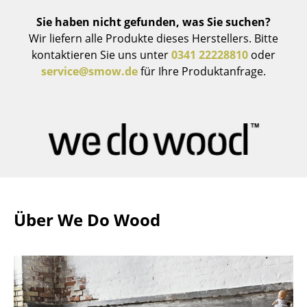
Spiegel
Sie haben nicht gefunden, was Sie suchen?
Wir liefern alle Produkte dieses Herstellers. Bitte
Figuren & Miniaturen
kontaktieren Sie uns unter
0341 22228810
oder
service@smow.de
für Ihre Produktanfrage.
Vasen
Tabletts
Büroutensilien
Aufbewahrungsboxen
Decken
Kissen
Über We Do Wood
Teppiche
Vorhänge
... alle Accessoires