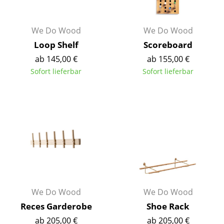
Einzelteile
... alle Tische
We Do Wood
We Do Wood
Loop Shelf
Scoreboard
Aufbewahren
ab 145,00 €
ab 155,00 €
Sofort lieferbar
Sofort lieferbar
Regale & Schränke
Bücherregale
Wandregale
Sideboards & Kommoden
TV Möbel
Beistell- & Rollcontainer
We Do Wood
We Do Wood
Barmöbel
Reces Garderobe
Shoe Rack
Garderoben
ab 205,00 €
ab 205,00 €