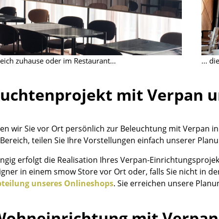
Richard Lampert
Ludwig Mies van der Rohe
Thonet
Marcel Breuer
USM Haller
Philippe Starck
Vitra
Verner Panton
... alle Hersteller A-Z
... alle Designer A-Z
eich zuhause oder im Restaurant...
... d
Neu bei smow
euchtenprojekt mit Verpan
Inspiration
Special Editions
Designklassiker
en wir Sie vor Ort persönlich zur Beleuchtung mit Verpan i
Frauen im Design
 Bereich, teilen Sie Ihre Vorstellungen einfach unserer Plan
Bauhaus Design
ngig erfolgt die Realisation Ihres Verpan-Einrichtungsproje
Midcentury Design
igner in einem smow Store vor Ort oder, falls Sie nicht in 
Skandinavisches De
teilung unseres Onlineshops
. Sie erreichen unsere Plan
Italienisches Design
Nachhaltiges Desig
Wohneinrichtung mit Verpan
Natürliche Material