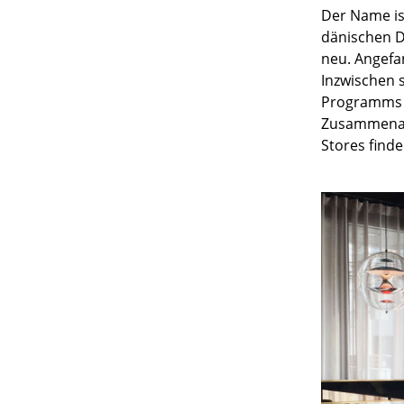
Der Name is
dänischen 
neu. Angefa
Inzwischen 
Programms v
Zusammenarb
Stores find