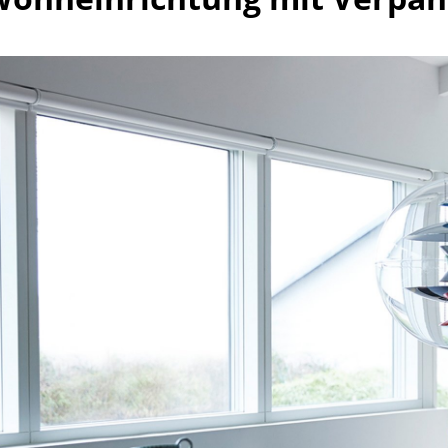
Farbwelten
Das Original
Geschenkideen
ervice
ontakt
ezahlung
ersand
AQ
ückgabe & Umtausch
sere Vorteile auf einen Blick
GB
atenschutz
Projektplanung