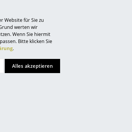
Berlin
Chemnitz
r Website für Sie zu
Düsseldorf
 Grund werten wir
Essen
tzen. Wenn Sie hiermit
Frankfurt
passen. Bitte klicken Sie
Freiburg
ärung
.
Hamburg
Hannover
Alles akzeptieren
Kempten
Köln
Konstanz
Leipzig
Mainz
München
Nürnberg
Schwarzwald