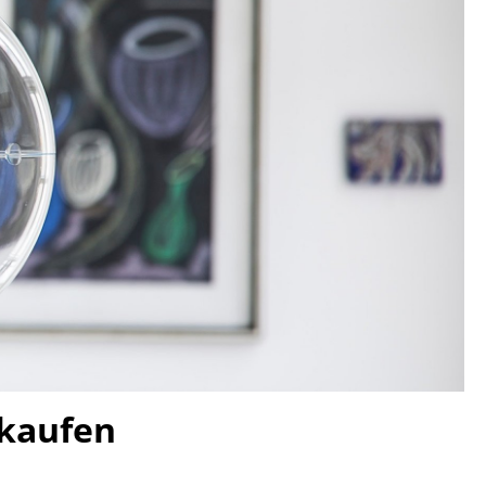
Decken
Kissen
Teppiche
Vorhänge
... alle Accessoires
Büro
Arbeitsplatz
 kaufen
Management Büro
Konferenzraum