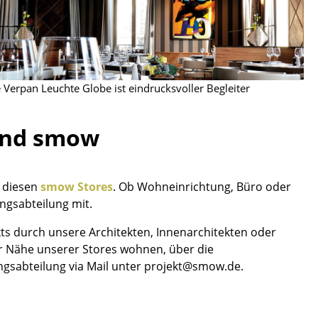
ie Verpan Leuchte Globe ist eindrucksvoller Begleiter
 und smow
n diesen
smow Stores
. Ob Wohneinrichtung, Büro oder
ungsabteilung mit.
kts durch unsere Architekten, Innenarchitekten oder
der Nähe unserer Stores wohnen, über die
sign
ungsabteilung via Mail unter projekt@smow.de.
n
ien