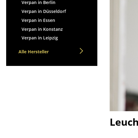
Stehpulte
Verpan in Berlin
Hocker
Kindertische
Verpan in Düsseldorf
Bänke & Liegen
Gartentische
Verpan in Essen
Sitzsäcke
Servierwagen
Verpan in Konstanz
Gartenstühle
Einzelteile
Verpan in Leipzig
Kinderstühle
... alle Tische
Schaukelstühle
Alle Hersteller
Bürodrehstühle
Konferenzstühle
Bürosessel
Einzelteile
... alle Sitzmöbel
Leuch