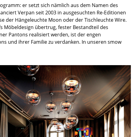
Empfang
rogramm: er setzt sich nämlich aus dem Namen des
nciert Verpan seit 2003 in ausgesuchten Re-Editionen
Cafeteria
ise der Hängeleuchte Moon oder der Tischleuchte Wire.
Branchenlösungen
 Möbeldesign übertrug, fester Bestandteil des
Sicheres Arbeiten
r Pantons realisiert werden, ist der engen
ns und ihrer Familie zu verdanken. In unseren smow
Das Original