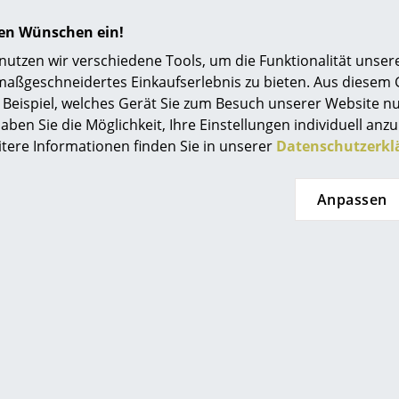
Einrichtungsberatung
hren Wünschen ein!
Referenzen
tzen wir verschiedene Tools, um die Funktionalität unsere
maßgeschneidertes Einkaufserlebnis zu bieten. Aus diesem
smow Kompass
Beispiel, welches Gerät Sie zum Besuch unserer Website nu
aben Sie die Möglichkeit, Ihre Einstellungen individuell anzu
itere Informationen finden Sie in unserer
Datenschutzerkl
Anpassen
erpan Globe