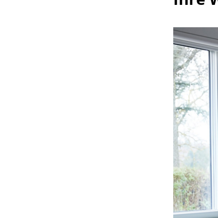
S
K
B
V
F
R
Un
A
D