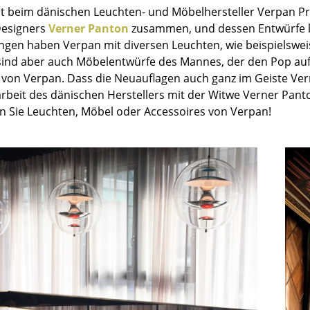
Kinderzimmer
t beim dänischen Leuchten- und Möbelhersteller Verpan P
Designers
Verner Panton
zusammen, und dessen Entwürfe la
Arbeitszimmer
ngen haben Verpan mit diversen Leuchten, wie beispielswe
Diele
sind aber auch Möbelentwürfe des Mannes, der den Pop aufs
Badezimmer
on Verpan. Dass die Neuauflagen auch ganz im Geiste Verne
Stauraum
eit des dänischen Herstellers mit der Witwe Verner Panto
Balkon & Garten
en Sie Leuchten, Möbel oder Accessoires von Verpan!
Hersteller
Designer
Artemide
Alvar Aalto
Cassina
Arne Jacobsen
Fritz Hansen
Charles & Ray Eames
HAY
Eero Saarinen
Knoll International
Egon Eiermann
Louis Poulsen
Eileen Gray
Muuto
Jean Prouvé
Nils Holger Moormann
Le Corbusier