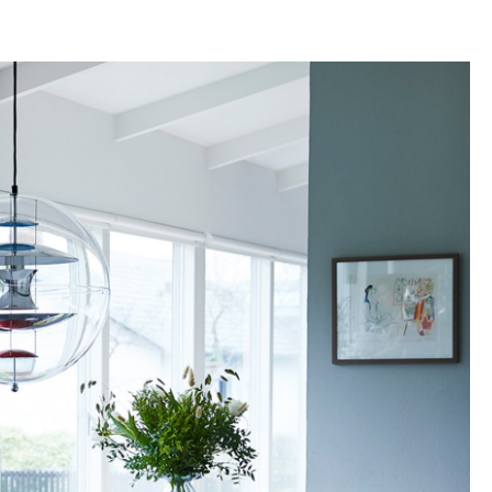
Unternehmen
Über uns
smow vor Ort
Katalog
Jobs bei smow
Arbeiten bei smow
Newsletter
Journal
Presse
Impressum
Stores