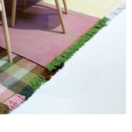
Unternehmen
Über uns
smow vor Ort
Katalog
Jobs bei smow
Arbeiten bei smow
Newsletter
Journal
Presse
Impressum
Stores