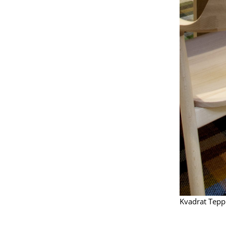
S
K
B
V
F
R
Un
A
D
Kvadrat Tepp