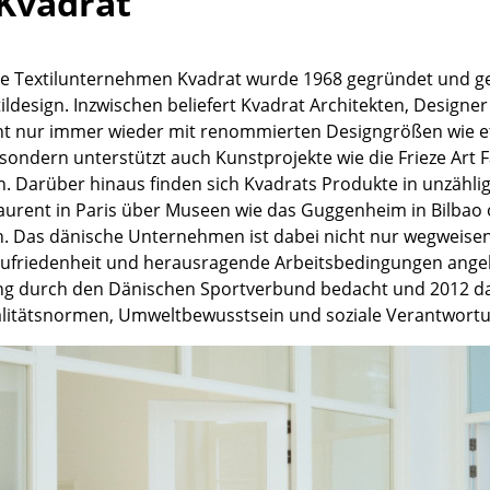
Kvadrat
Kinderzimmer
Arbeitszimmer
Diele
e Textilunternehmen Kvadrat wurde 1968 gegründet und geh
tildesign. Inzwischen beliefert Kvadrat Architekten, Design
Badezimmer
cht nur immer wieder mit renommierten Designgrößen wie e
Stauraum
ondern unterstützt auch Kunstprojekte wie die Frieze Art F
Balkon & Garten
en. Darüber hinaus finden sich Kvadrats Produkte in unzäh
Laurent in Paris über Museen wie das Guggenheim in Bilba
Hersteller
Designer
 Das dänische Unternehmen ist dabei nicht nur wegweisend
Artemide
Alvar Aalto
zufriedenheit und herausragende Arbeitsbedingungen angeh
g durch den Dänischen Sportverbund bedacht und 2012 dann
Cassina
Arne Jacobsen
litätsnormen, Umweltbewusstsein und soziale Verantwortu
Fritz Hansen
Charles & Ray Eames
HAY
Eero Saarinen
Knoll International
Egon Eiermann
Louis Poulsen
Eileen Gray
Muuto
Jean Prouvé
Nils Holger Moormann
Le Corbusier