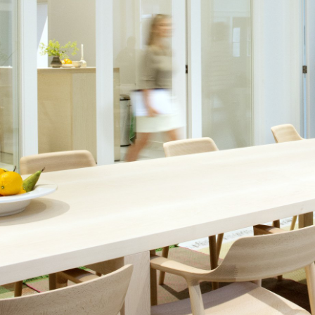
Richard Lampert
Ludwig Mies van der Rohe
Thonet
Marcel Breuer
USM Haller
Philippe Starck
Vitra
Verner Panton
... alle Hersteller A-Z
... alle Designer A-Z
Neu bei smow
Inspiration
Special Editions
Designklassiker
Frauen im Design
Bauhaus Design
Midcentury Design
Skandinavisches De
Italienisches Design
Nachhaltiges Desig
Natürliche Material