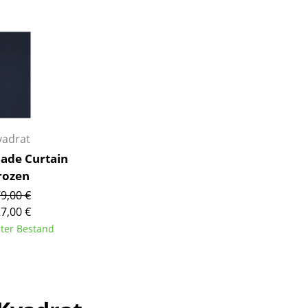
Barmöbel
Outdoor-Leuchten
Garderoben
Akkuleuchten
Kleinaufbewahrung
... alle Leuchten
Einzelteile
... alle Aufbewahrungsmöbel
USM Haller Konfigurator
vadrat
ade Curtain
rozen
9,00 €
7,00 €
rter Bestand
Zuhause
Wohnzimmer
Esszimmer
Schlafzimmer