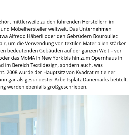
Empfang
Cafeteria
Branchenlösungen
ört mittlerweile zu den führenden Herstellern im
er und Möbelhersteller weltweit. Das Unternehmen
Sicheres Arbeiten
twa Alfredo Häberli oder den Gebrüdern Bouroullec
air, um die Verwendung von textilen Materialien stärker
ligen bedeutenden Gebäuden auf der ganzen Welt – von
o oder das MoMA in New York bis hin zum Opernhaus in
Das Original
 im Bereich Textildesign, sondern auch, was
t. 2008 wurde der Hauptsitz von Kvadrat mit einer
 gar als gesündester Arbeitsplatz Dänemarks betitelt.
ng werden ebenfalls großgeschrieben.