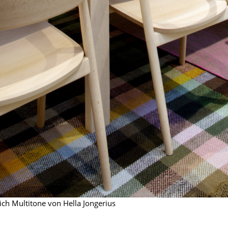
Farbwelten
Das Original
Geschenkideen
ervice
ontakt
ezahlung
ersand
AQ
ückgabe & Umtausch
sere Vorteile auf einen Blick
GB
atenschutz
ich Multitone von Hella Jongerius
Projektplanung