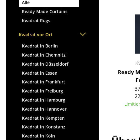
Stehpulte
Alle
Hocker
Kindertische
Ready Made Curtains
Bänke & Liegen
Gartentische
Kvadrat Rugs
Sitzsäcke
Servierwagen
Gartenstühle
Kvadrat vor Ort
Einzelteile
Kinderstühle
... alle Tische
Kvadrat in Berlin
Schaukelstühle
Kvadrat in Chemnitz
Bürodrehstühle
K
Kvadrat in Düsseldorf
Konferenzstühle
Ready M
Kvadrat in Essen
Bürosessel
F
Kvadrat in Frankfurt
Einzelteile
37
Kvadrat in Freiburg
... alle Sitzmöbel
22
Kvadrat in Hamburg
Limitie
Kvadrat in Hannover
Kvadrat in Kempten
Kvadrat in Konstanz
Kvadrat in Köln