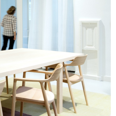
sign
n
ien