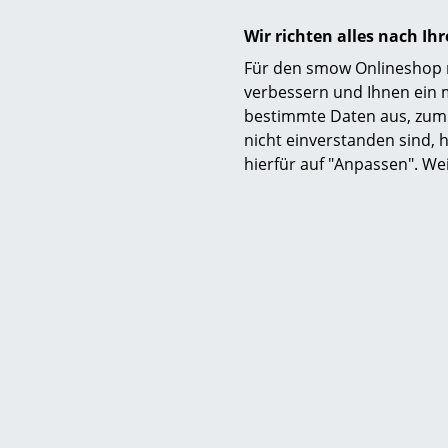
Ready Ma
Wir richten alles nach I
Zu den viel
Für den smow Onlineshop nu
Designern
R
verbessern und Ihnen ein 
das Vorhang
bestimmte Daten aus, zum 
Vorhängen k
nicht einverstanden sind, h
die Ready M
hierfür auf "Anpassen". We
Ready Made 
das Kabel, w
installiert 
werden – fe