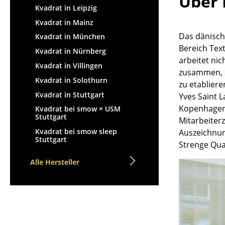
Über 
Kvadrat in Leipzig
Kvadrat in Mainz
Das dänisch
Kvadrat in München
Bereich Tex
Kvadrat in Nürnberg
arbeitet ni
Kvadrat in Villingen
zusammen, s
Kvadrat in Solothurn
zu etablier
Kvadrat in Stuttgart
Yves Saint 
Kopenhagen.
Kvadrat bei smow × USM
Stuttgart
Mitarbeiter
Kvadrat bei smow sleep
Auszeichnun
Stuttgart
Strenge Qua
Alle Hersteller