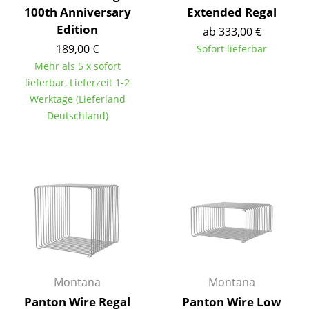
100th Anniversary
Extended Regal
Tische
Edition
ab 333,00 €
Esstische
189,00 €
Sofort lieferbar
Mehr als 5 x sofort
Beistelltische
lieferbar, Lieferzeit 1-2
Werktage (Lieferland
Couchtische
Deutschland)
Schreibtische
Sekretäre & PC-Tische
Konferenztische
Stehtische & Stehpulte
Kindertische
Gartentische
Montana
Montana
Servierwagen
Panton Wire Regal
Panton Wire Low