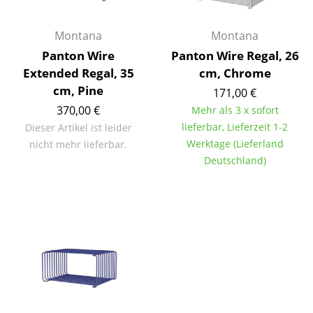
Büro
Montana
Montana
Arbeitsplatz
Panton Wire
Panton Wire Regal, 26
Extended Regal, 35
cm, Chrome
Management Büro
cm, Pine
171,00 €
Konferenzraum
370,00 €
Mehr als 3 x sofort
lieferbar, Lieferzeit 1-2
Dieser Artikel ist leider
Empfang
Werktage (Lieferland
nicht mehr lieferbar.
Deutschland)
Cafeteria
Branchenlösungen
Sicheres Arbeiten
Hersteller & Designer
Hersteller