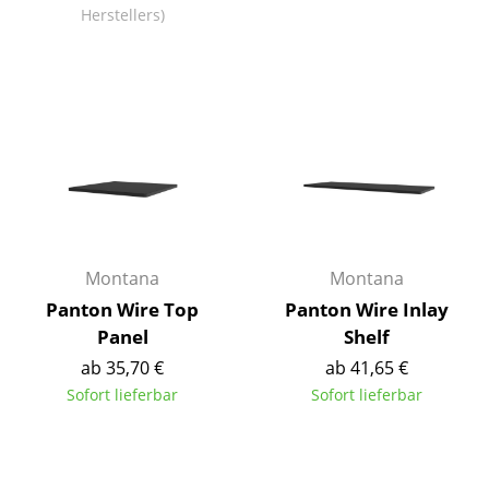
Herstellers)
Akkuleuchten
... alle Leuchten
Betten
Doppelbetten
Einzelbetten
Stapelbetten
Montana
Montana
Kinderbetten
Panton Wire Top
Panton Wire Inlay
Nachttische & Bettzubehör
Panel
Shelf
ab 35,70 €
ab 41,65 €
... alle Betten
Sofort lieferbar
Sofort lieferbar
Accessoires
Uhren