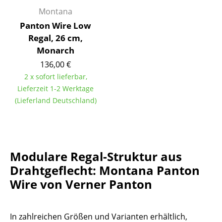
Artemide
Montana
Cassina
Panton Wire Low
Regal, 26 cm,
Fritz Hansen
Monarch
HAY
136,00 €
2 x sofort lieferbar,
Knoll International
Lieferzeit 1-2 Werktage
Louis Poulsen
(Lieferland Deutschland)
Muuto
Nils Holger Moormann
Modulare Regal-Struktur aus
Richard Lampert
Drahtgeflecht: Montana Panton
Thonet
Wire von Verner Panton
USM Haller
In zahlreichen Größen und Varianten erhältlich,
Vitra