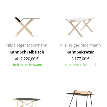
Akkuleuchten
... alle Leuchten
Betten
Doppelbetten
Einzelbetten
Nils Holger Moormann
Nils Holger Moormann
Kant Schreibtisch
Kant Sekretär
Stapelbetten
ab 2.220,00 €
2.177,00 €
Kinderbetten
Limitierter Bestand
Limitierter Bestand
Nachttische & Bettzubehör
... alle Betten
Accessoires
Uhren