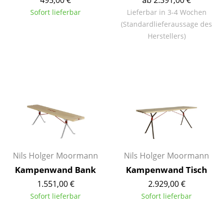
Kleinaufbewahrung
Sofort lieferbar
Lieferbar in 3-4 Wochen
(Standardlieferaussage des
Einzelteile
Herstellers)
... alle Aufbewahrungsmöbel
Licht
Hängeleuchten & Deckenleuchten
Tischleuchten
Schreibtischleuchten
Stehleuchten & Leseleuchten
Nils Holger Moormann
Nils Holger Moormann
Kampenwand Bank
Kampenwand Tisch
Bodenleuchten
1.551,00 €
2.929,00 €
Wandleuchten
Sofort lieferbar
Sofort lieferbar
Outdoor-Leuchten