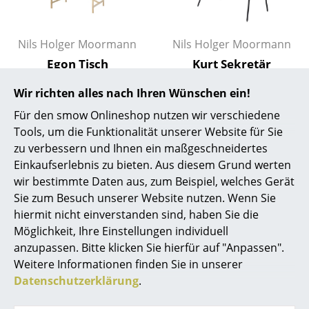
Spiegel
Nils Holger Moormann
Nils Holger Moormann
Figuren & Miniaturen
Egon Tisch
Kurt Sekretär
Vasen
ab 1.588,00 €
ab 1.284,00 €
Wir richten alles nach Ihren Wünschen ein!
Sofort lieferbar
Sofort lieferbar
Tabletts
Für den smow Onlineshop nutzen wir verschiedene
Büroutensilien
Tools, um die Funktionalität unserer Website für Sie
zu verbessern und Ihnen ein maßgeschneidertes
Aufbewahrungsboxen
Einkaufserlebnis zu bieten. Aus diesem Grund werten
wir bestimmte Daten aus, zum Beispiel, welches Gerät
Decken
Sie zum Besuch unserer Website nutzen. Wenn Sie
Kissen
hiermit nicht einverstanden sind, haben Sie die
Möglichkeit, Ihre Einstellungen individuell
Teppiche
anzupassen. Bitte klicken Sie hierfür auf "Anpassen".
Weitere Informationen finden Sie in unserer
Nils Holger Moormann
Nils Holger Moormann
Vorhänge
Datenschutzerklärung
.
Kampenwand Bank
Spanoto Tisch
... alle Accessoires
mit Rückenlehne
ab 2.496,00 €