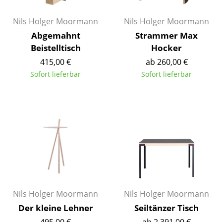
Einzelteile
Nils Holger Moormann
Nils Holger Moormann
... alle Tische
Abgemahnt
Strammer Max
Beistelltisch
Hocker
Aufbewahren
415,00 €
ab 260,00 €
Regale & Schränke
Sofort lieferbar
Sofort lieferbar
Bücherregale
Wandregale
Sideboards & Kommoden
TV Möbel
Beistell- & Rollcontainer
Barmöbel
Nils Holger Moormann
Nils Holger Moormann
Der kleine Lehner
Seiltänzer Tisch
Garderoben
495,00 €
ab 2.391,00 €