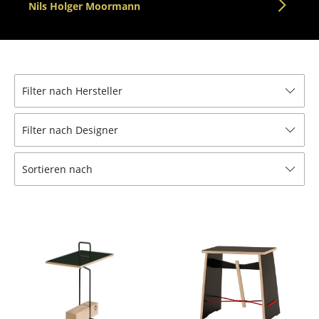
Nils Holger Moormann
Tische
Esstische
Beistelltische
Filter nach Hersteller
Couchtische
Filter nach Designer
Schreibtische
Sekretäre & PC-Tische
Sortieren nach
Konferenztische
Stehtische & Stehpulte
Kindertische
Gartentische
Servierwagen