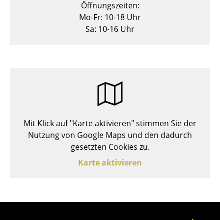
Öffnungszeiten:
Hocker
Mo-Fr: 10-18 Uhr
Sa: 10-16 Uhr
Bänke & Liegen
Sitzsäcke
Gartenstühle
Kinderstühle
Schaukelstühle
Mit Klick auf "Karte aktivieren" stimmen Sie der
Bürodrehstühle
Nutzung von Google Maps und den dadurch
gesetzten Cookies zu.
Konferenzstühle
Karte aktivieren
Bürosessel
Einzelteile
... alle Sitzmöbel