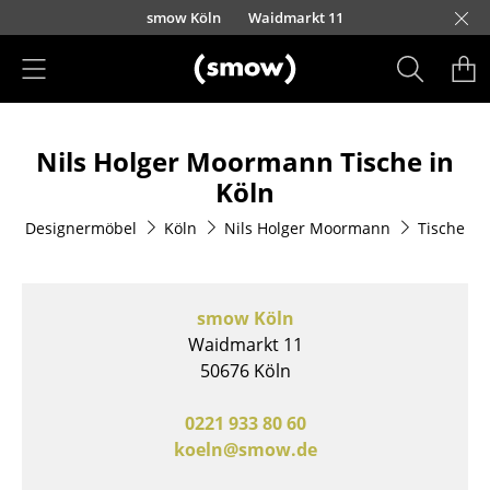
Direkt zum Inhalt
nscheider Straße 30-32
nauer Landstraße 140
urfürstendamm 100
eo-Wohleb-Straße 6/8
Kaufbeurer Straße 91
Barbarossastraße 39
Schmiedestraße 8
Lorettostraße 28
Domstraße 18
smow Köln
Waidmarkt 11
smow Schwarzwald
smow Nürnberg
smow München
smow Stuttgart
smow Konstanz
smow Solothurn
smow Mainz
smow Leipzig
H
I
Produkte
Nils Holger Moormann Tische in
Sitzmöbel
Köln
Esszimmerstühle
Designermöbel
Köln
Nils Holger Moormann
Tische
Sofas
Sessel
smow Köln
Loungesessel
Waidmarkt 11
50676 Köln
Stühle
0221 933 80 60
Freischwinger
koeln@smow.de
Barhocker