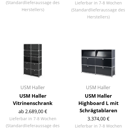
(Standardlieferaussage des
Lieferbar in 7-8 Wochen
Büro
Herstellers)
(Standardlieferaussage des
Herstellers)
Arbeitsplatz
Management Büro
Konferenzraum
Empfang
Cafeteria
Branchenlösungen
USM Haller
USM Haller
Sicheres Arbeiten
USM Haller
USM Haller
Vitrinenschrank
Highboard L mit
Hersteller & Designer
Schrägtablaren
ab 2.689,00 €
3.374,00 €
Lieferbar in 7-8 Wochen
Hersteller
(Standardlieferaussage des
Lieferbar in 7-8 Wochen