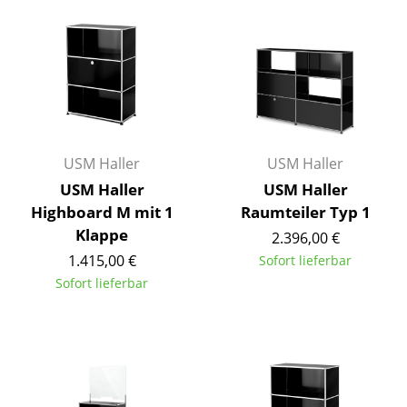
Kleinaufbewahrung
Einzelteile
... alle Aufbewahrungsmöbel
Licht
USM Haller
USM Haller
Hängeleuchten & Deckenleuchten
USM Haller
USM Haller
Tischleuchten
Highboard M mit 1
Raumteiler Typ 1
Klappe
2.396,00 €
Schreibtischleuchten
1.415,00 €
Sofort lieferbar
Stehleuchten & Leseleuchten
Sofort lieferbar
Bodenleuchten
Wandleuchten
Outdoor-Leuchten