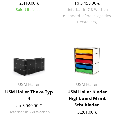
2.410,00 €
ab 3.458,00 €
Räume
Sofort lieferbar
Lieferbar in 7-8 Wochen
(Standardlieferaussage des
Zuhause
Herstellers)
Wohnzimmer
Esszimmer
Schlafzimmer
Kinderzimmer
Arbeitszimmer
Diele
USM Haller
USM Haller
Badezimmer
USM Haller Theke Typ
USM Haller Kinder
4
Highboard M mit
Stauraum
Schubladen
ab 5.040,00 €
3.201,00 €
Balkon & Garten
Lieferbar in 7-8 Wochen