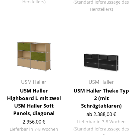
Artemide
Herstellers)
(Standardlieferaussage des
Herstellers)
Cassina
Fritz Hansen
HAY
Knoll International
Louis Poulsen
Muuto
USM Haller
USM Haller
Nils Holger Moormann
USM Haller
USM Haller Theke Typ
Richard Lampert
Highboard L mit zwei
2 (mit
USM Haller Soft
Schrägtablaren)
Thonet
Panels, diagonal
ab 2.388,00 €
USM Haller
2.956,00 €
Lieferbar in 7-8 Wochen
(Standardlieferaussage des
Lieferbar in 7-8 Wochen
Vitra