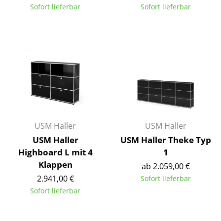
Sofort lieferbar
Sofort lieferbar
Einzelteile
... alle Tische
Aufbewahren
Regale & Schränke
Bücherregale
Wandregale
USM Haller
USM Haller
Sideboards & Kommoden
USM Haller
USM Haller Theke Typ
TV Möbel
Highboard L mit 4
1
Klappen
ab 2.059,00 €
Beistell- & Rollcontainer
2.941,00 €
Sofort lieferbar
Barmöbel
Sofort lieferbar
Garderoben