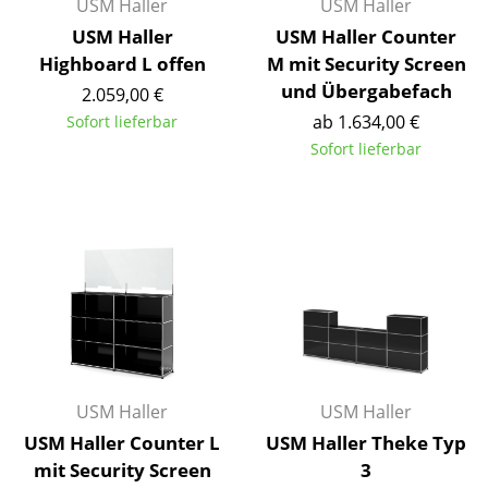
USM Haller
USM Haller
Spiegel
USM Haller
USM Haller Counter
Highboard L offen
M mit Security Screen
Figuren & Miniaturen
und Übergabefach
2.059,00 €
Vasen
ab 1.634,00 €
Sofort lieferbar
Sofort lieferbar
Tabletts
Büroutensilien
Aufbewahrungsboxen
Decken
Kissen
Teppiche
USM Haller
USM Haller
Vorhänge
USM Haller Counter L
USM Haller Theke Typ
... alle Accessoires
mit Security Screen
3