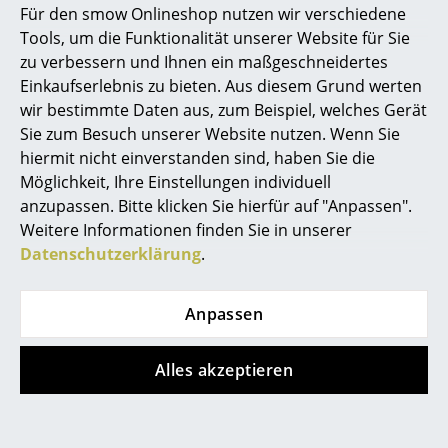
Herstellers)
Für den smow Onlineshop nutzen wir verschiedene
Marcel Breuer
Tools, um die Funktionalität unserer Website für Sie
zu verbessern und Ihnen ein maßgeschneidertes
Philippe Starck
Einkaufserlebnis zu bieten. Aus diesem Grund werten
wir bestimmte Daten aus, zum Beispiel, welches Gerät
Verner Panton
Sie zum Besuch unserer Website nutzen. Wenn Sie
... alle Designer A-Z
hiermit nicht einverstanden sind, haben Sie die
Möglichkeit, Ihre Einstellungen individuell
anzupassen. Bitte klicken Sie hierfür auf "Anpassen".
Themen
Weitere Informationen finden Sie in unserer
USM Haller
Neu bei smow
Datenschutzerklärung
.
USM Haller
Inspiration
Highboard XL mit 3
Anpassen
Glastüren
Special Editions
ab 3.746,00 €
Designklassiker
Alles akzeptieren
Lieferbar in 7-8 Wochen
(Standardlieferaussage des
Frauen im Design
Herstellers)