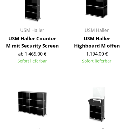
Akkuleuchten
... alle Leuchten
USM Haller
USM Haller
Betten
USM Haller Counter
USM Haller
Doppelbetten
M mit Security Screen
Highboard M offen
Einzelbetten
ab 1.465,00 €
1.194,00 €
Sofort lieferbar
Sofort lieferbar
Stapelbetten
Kinderbetten
Nachttische & Bettzubehör
... alle Betten
Accessoires
Uhren