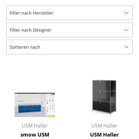
Hocker
Filter nach Hersteller
Bänke & Liegen
Filter nach Designer
Sitzsäcke
Gartenstühle
Sortieren nach
Kinderstühle
Schaukelstühle
Bürodrehstühle
Konferenzstühle
Bürosessel
Einzelteile
USM Haller
USM Haller
... alle Sitzmöbel
smow USM
USM Haller