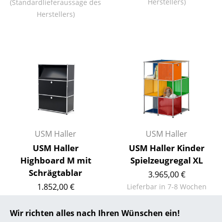
Herstellers)
(Standardlieferaussage des
Herstellers)
... alle Hersteller A-Z
Designer
Alvar Aalto
Arne Jacobsen
Charles & Ray Eames
Eero Saarinen
USM Haller
USM Haller
Egon Eiermann
USM Haller
USM Haller Kinder
Eileen Gray
Highboard M mit
Spielzeugregal XL
Schrägtablar
3.965,00 €
Jean Prouvé
1.852,00 €
Lieferbar in 7-8 Wochen
Le Corbusier
(Standardlieferaussage des
Lieferbar in 7-8 Wochen
Herstellers)
(Standardlieferaussage des
Wir richten alles nach Ihren Wünschen ein!
Ludwig Mies van der Rohe