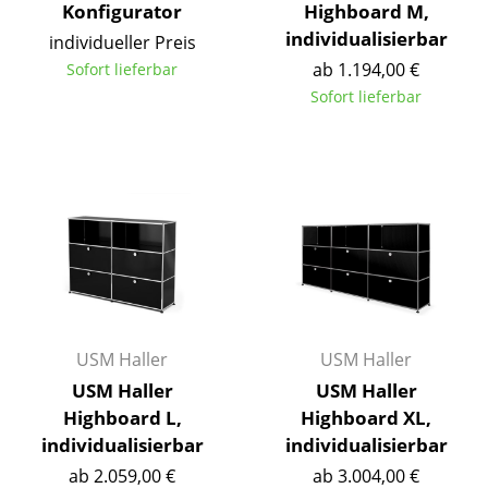
Konfigurator
Highboard M,
Tische
individualisierbar
individueller Preis
ab 1.194,00 €
Sofort lieferbar
Esstische
Sofort lieferbar
Beistelltische
Couchtische
Schreibtische
Sekretäre & PC-Tische
Konferenztische
Stehtische & Stehpulte
USM Haller
USM Haller
Kindertische
USM Haller
USM Haller
Highboard L,
Highboard XL,
Gartentische
individualisierbar
individualisierbar
Servierwagen
ab 2.059,00 €
ab 3.004,00 €