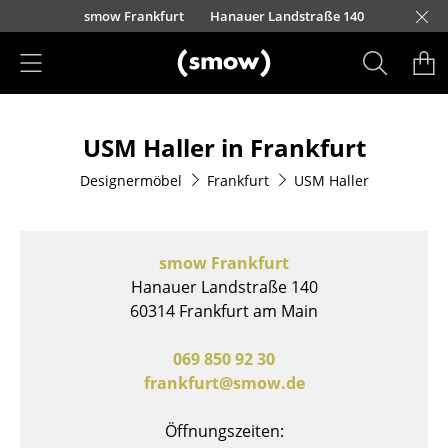
Direkt zum Inhalt
nscheider Straße 30-32
urfürstendamm 100
Barbarossastraße 39
Lorettostraße 28
smow Frankfurt
Hanauer Landstraße 140
smow Schwarzwald
smow Nürnberg
smow München
smow Freiburg
smow Kempten
smow Hannover
smow Stuttgart
smow Konstanz
smow Solothurn
smow Hamburg
smow Mainz
smow Köln
smow Leipzig
L
H
I
Produkte
USM Haller in Frankfurt
Sitzmöbel
Designermöbel
Frankfurt
USM Haller
Esszimmerstühle
Sofas
smow Frankfurt
Sessel
Hanauer Landstraße 140
60314 Frankfurt am Main
Loungesessel
Stühle
069 850 92 30
frankfurt@smow.de
Freischwinger
Öffnungszeiten:
Barhocker