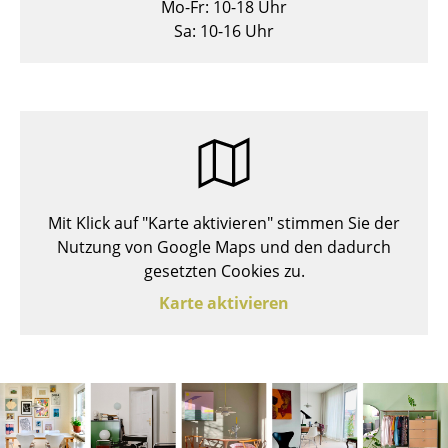
Mo-Fr: 10-18 Uhr
Hocker
Sa: 10-16 Uhr
Bänke & Liegen
Sitzsäcke
Gartenstühle
Kinderstühle
Mit Klick auf "Karte aktivieren" stimmen Sie der
Schaukelstühle
Nutzung von Google Maps und den dadurch
Bürodrehstühle
gesetzten Cookies zu.
Karte aktivieren
Konferenzstühle
Bürosessel
Einzelteile
... alle Sitzmöbel