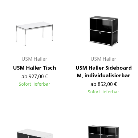
Spiegel
Figuren & Miniaturen
Vasen
Tabletts
Büroutensilien
USM Haller
USM Haller
USM Haller Tisch
USM Haller Sideboard
Aufbewahrungsboxen
M, individualisierbar
ab 927,00 €
Decken
ab 852,00 €
Sofort lieferbar
Sofort lieferbar
Kissen
Teppiche
Vorhänge
... alle Accessoires