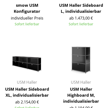
Kleinaufbewahrung
smow USM
USM Haller Sideboard
Konfigurator
L, individualisierbar
Einzelteile
individueller Preis
ab 1.473,00 €
... alle Aufbewahrungsmöbel
Sofort lieferbar
Sofort lieferbar
Licht
Hängeleuchten & Deckenleuchten
Tischleuchten
Schreibtischleuchten
Stehleuchten & Leseleuchten
USM Haller
USM Haller
Bodenleuchten
USM Haller Sideboard
USM Haller
Wandleuchten
XL, individualisierbar
Highboard M,
individualisierbar
ab 2.154,00 €
Outdoor-Leuchten
Sofort lieferbar