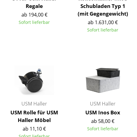
Artemide
Regale
Schubladen Typ 1
Cassina
(mit Gegengewicht)
ab 194,00 €
ab 1.631,00 €
Sofort lieferbar
Fritz Hansen
Sofort lieferbar
HAY
Knoll International
Louis Poulsen
Muuto
Nils Holger Moormann
Richard Lampert
USM Haller
USM Haller
Thonet
USM Rolle für USM
USM Inos Box
Haller Möbel
ab 58,00 €
USM Haller
ab 11,10 €
Sofort lieferbar
Vitra
Sofort lieferbar