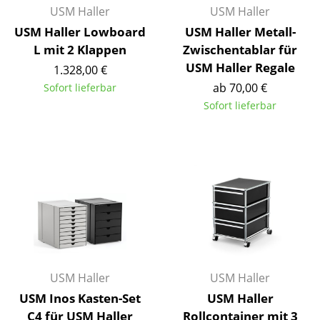
USM Haller
USM Haller
Büro
USM Haller Lowboard
USM Haller Metall-
L mit 2 Klappen
Zwischentablar für
Arbeitsplatz
USM Haller Regale
1.328,00 €
Management Büro
ab 70,00 €
Sofort lieferbar
Sofort lieferbar
Konferenzraum
Empfang
Cafeteria
Branchenlösungen
Sicheres Arbeiten
Hersteller & Designer
USM Haller
USM Haller
Hersteller
USM Inos Kasten-Set
USM Haller
C4 für USM Haller
Rollcontainer mit 3