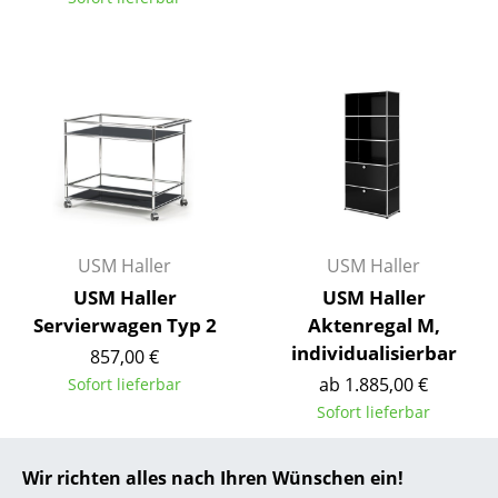
... alle Hersteller A-Z
Designer
Alvar Aalto
Arne Jacobsen
Charles & Ray Eames
USM Haller
USM Haller
Eero Saarinen
USM Haller
USM Haller
Egon Eiermann
Servierwagen Typ 2
Aktenregal M,
individualisierbar
Eileen Gray
857,00 €
ab 1.885,00 €
Sofort lieferbar
Jean Prouvé
Sofort lieferbar
Le Corbusier
Wir richten alles nach Ihren Wünschen ein!
Ludwig Mies van der Rohe