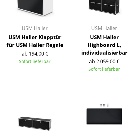
Räume
Zuhause
USM Haller
USM Haller
Wohnzimmer
USM Haller Klapptür
USM Haller
für USM Haller Regale
Highboard L,
Esszimmer
individualisierbar
ab 194,00 €
Schlafzimmer
ab 2.059,00 €
Sofort lieferbar
Sofort lieferbar
Kinderzimmer
Arbeitszimmer
Diele
Badezimmer
Stauraum
Balkon & Garten