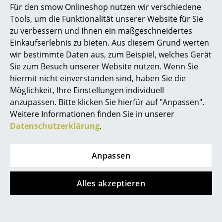
Für den smow Onlineshop nutzen wir verschiedene
Marcel Breuer
Tools, um die Funktionalität unserer Website für Sie
zu verbessern und Ihnen ein maßgeschneidertes
Philippe Starck
Einkaufserlebnis zu bieten. Aus diesem Grund werten
wir bestimmte Daten aus, zum Beispiel, welches Gerät
Verner Panton
Sie zum Besuch unserer Website nutzen. Wenn Sie
... alle Designer A-Z
hiermit nicht einverstanden sind, haben Sie die
USM Haller
USM Haller
Möglichkeit, Ihre Einstellungen individuell
USM Haller
USM Haller
anzupassen. Bitte klicken Sie hierfür auf "Anpassen".
Themen
Druckercontainer
Rollcontainer mit 3
Weitere Informationen finden Sie in unserer
Schubladen Typ 2
ab 713,00 €
Neu bei smow
Datenschutzerklärung
.
(mit Gegengewicht)
Sofort lieferbar
Inspiration
ab 1.644,00 €
Anpassen
Sofort lieferbar
Special Editions
Designklassiker
Alles akzeptieren
Frauen im Design