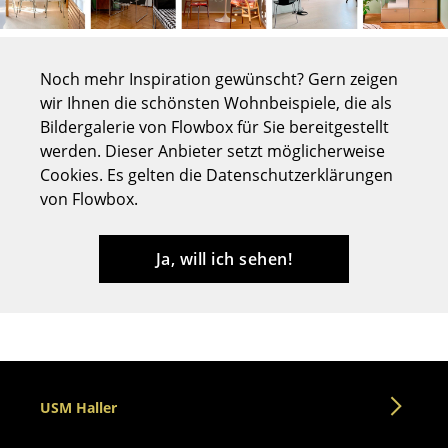
Tische
Esstische
Noch mehr Inspiration gewünscht? Gern zeigen
wir Ihnen die schönsten Wohnbeispiele, die als
Beistelltische
Bildergalerie von Flowbox für Sie bereitgestellt
Couchtische
werden. Dieser Anbieter setzt möglicherweise
Cookies. Es gelten die Datenschutzerklärungen
Schreibtische
von Flowbox.
Sekretäre & PC-Tische
Ja, will ich sehen!
Konferenztische
Stehtische & Stehpulte
Kindertische
Gartentische
USM Haller
Servierwagen