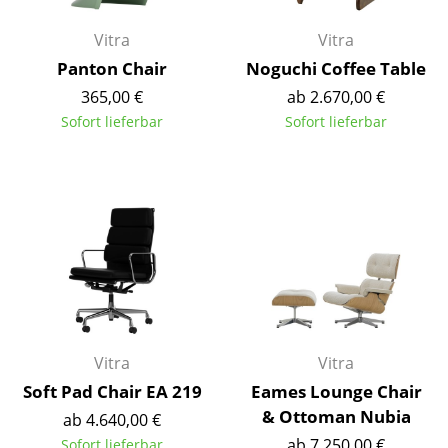
Räume
Vitra
Vitra
Panton Chair
Noguchi Coffee Table
Zuhause
365,00 €
ab 2.670,00 €
Wohnzimmer
Sofort lieferbar
Sofort lieferbar
Esszimmer
Schlafzimmer
Kinderzimmer
Arbeitszimmer
Diele
Badezimmer
Vitra
Vitra
Soft Pad Chair EA 219
Eames Lounge Chair
Stauraum
& Ottoman Nubia
ab 4.640,00 €
Balkon & Garten
ab 7.250,00 €
Sofort lieferbar