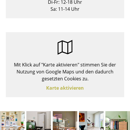
Di-Fr: 12-18 Uhr
Hocker
Sa: 11-14 Uhr
Bänke & Liegen
Sitzsäcke
Gartenstühle
Kinderstühle
Mit Klick auf "Karte aktivieren" stimmen Sie der
Schaukelstühle
Nutzung von Google Maps und den dadurch
Bürodrehstühle
gesetzten Cookies zu.
Karte aktivieren
Konferenzstühle
Bürosessel
Einzelteile
... alle Sitzmöbel