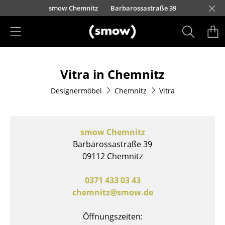
Direkt zum Inhalt
urfürstendamm 100
smow Chemnitz
Barbarossastraße 39
smow Frankfurt
smow Essen
smow Schwarzwald
smow Nürnberg
smow München
smow Freiburg
smow Kempten
smow Düsseldorf
smow Hannover
smow Stuttgart
smow Konstanz
smow Solothurn
smow Hamburg
smow Mainz
smow Köln
smow Leipzig
Rütte
Ha
L
H
I
Produkte
Vitra in Chemnitz
Sitzmöbel
Designermöbel
Chemnitz
Vitra
Esszimmerstühle
Sofas
smow Chemnitz
Sessel
Barbarossastraße 39
09112 Chemnitz
Loungesessel
Stühle
0371 433 03 43
chemnitz@smow.de
Freischwinger
Öffnungszeiten:
Barhocker