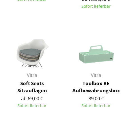
Sofort lieferbar
Büro
Arbeitsplatz
Management Büro
Konferenzraum
Empfang
Cafeteria
Vitra
Vitra
Branchenlösungen
Soft Seats
Toolbox RE
Sicheres Arbeiten
Sitzauflagen
Aufbewahrungsbox
ab 69,00 €
39,00 €
Hersteller & Designer
Sofort lieferbar
Sofort lieferbar
Hersteller