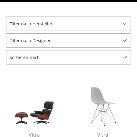
Einzelteile
... alle Tische
Filter nach Hersteller
Aufbewahren
Filter nach Designer
Regale & Schränke
Bücherregale
Sortieren nach
Wandregale
Sideboards & Kommoden
TV Möbel
Beistell- & Rollcontainer
Barmöbel
Garderoben
Vitra
Vitra