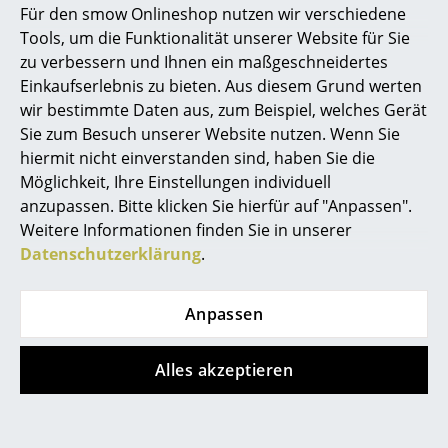
Für den smow Onlineshop nutzen wir verschiedene
ab 295,00 €
Sofort lieferbar
Marcel Breuer
Tools, um die Funktionalität unserer Website für Sie
Sofort lieferbar
zu verbessern und Ihnen ein maßgeschneidertes
Philippe Starck
Einkaufserlebnis zu bieten. Aus diesem Grund werten
wir bestimmte Daten aus, zum Beispiel, welches Gerät
Verner Panton
Sie zum Besuch unserer Website nutzen. Wenn Sie
... alle Designer A-Z
hiermit nicht einverstanden sind, haben Sie die
Möglichkeit, Ihre Einstellungen individuell
anzupassen. Bitte klicken Sie hierfür auf "Anpassen".
Themen
Weitere Informationen finden Sie in unserer
Neu bei smow
Datenschutzerklärung
.
Vitra
Vitra
Inspiration
Akari 26A / 21A / 15A
Grand Repos
Anpassen
Special Editions
Pendelleuchte
Loungesessel
Designklassiker
ab 395,00 €
ab 5.159,00 €
Alles akzeptieren
Sofort lieferbar
Sofort lieferbar
Frauen im Design