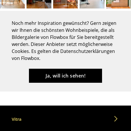
Tische
Esstische
Noch mehr Inspiration gewünscht? Gern zeigen
wir Ihnen die schönsten Wohnbeispiele, die als
Beistelltische
Bildergalerie von Flowbox für Sie bereitgestellt
Couchtische
werden. Dieser Anbieter setzt möglicherweise
Cookies. Es gelten die Datenschutzerklärungen
Schreibtische
von Flowbox.
Sekretäre & PC-Tische
Ja, will ich sehen!
Konferenztische
Stehtische & Stehpulte
Kindertische
Gartentische
Vitra
Servierwagen