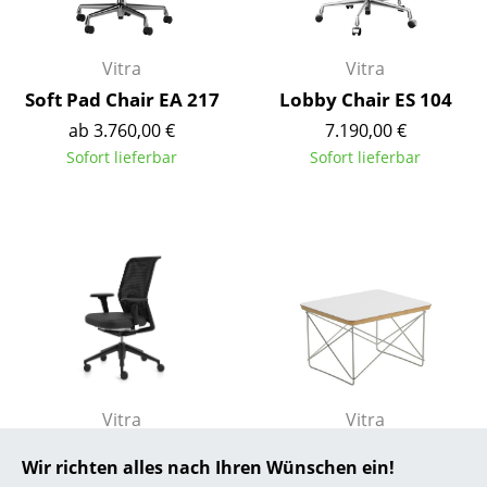
... alle Hersteller A-Z
Vitra
Vitra
Designer
Soft Pad Chair EA 217
Lobby Chair ES 104
ab 3.760,00 €
7.190,00 €
Alvar Aalto
Sofort lieferbar
Sofort lieferbar
Arne Jacobsen
Charles & Ray Eames
Eero Saarinen
Egon Eiermann
Eileen Gray
Jean Prouvé
Vitra
Vitra
Le Corbusier
ID Mesh
Occasional Table LTR
Wir richten alles nach Ihren Wünschen ein!
Beistelltisch
Ludwig Mies van der Rohe
ab 723,00 €