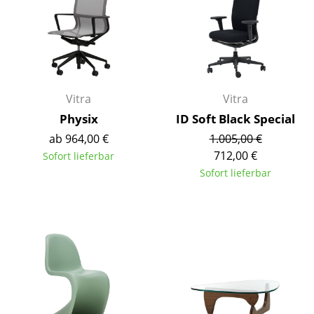
Spiegel
Figuren & Miniaturen
Vasen
Vitra
Vitra
Tabletts
Physix
ID Soft Black Special
Büroutensilien
ab 964,00 €
1.005,00 €
712,00 €
Sofort lieferbar
Aufbewahrungsboxen
Sofort lieferbar
Decken
Kissen
Teppiche
Vorhänge
... alle Accessoires