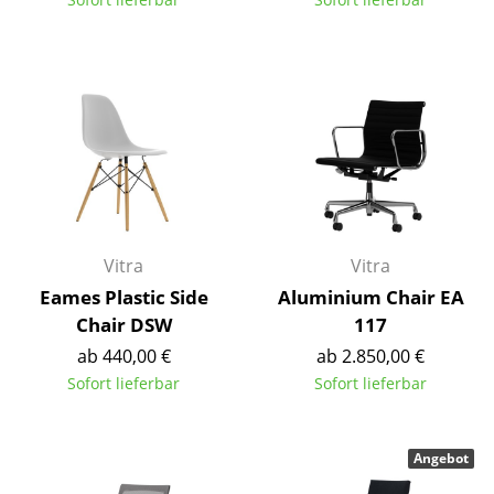
Akkuleuchten
... alle Leuchten
Betten
Doppelbetten
Einzelbetten
Stapelbetten
Vitra
Vitra
Kinderbetten
Eames Plastic Side
Aluminium Chair EA
Chair DSW
117
Nachttische & Bettzubehör
ab 440,00 €
ab 2.850,00 €
... alle Betten
Sofort lieferbar
Sofort lieferbar
Accessoires
Angebot
Uhren