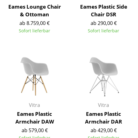
Kleinaufbewahrung
Eames Lounge Chair
Eames Plastic Side
& Ottoman
Chair DSR
Einzelteile
ab 8.759,00 €
ab 290,00 €
... alle Aufbewahrungsmöbel
Sofort lieferbar
Sofort lieferbar
Licht
Hängeleuchten & Deckenleuchten
Tischleuchten
Schreibtischleuchten
Stehleuchten & Leseleuchten
Vitra
Vitra
Bodenleuchten
Eames Plastic
Eames Plastic
Wandleuchten
Armchair DAW
Armchair DAR
ab 579,00 €
ab 429,00 €
Outdoor-Leuchten
Sofort lieferbar
Sofort lieferbar