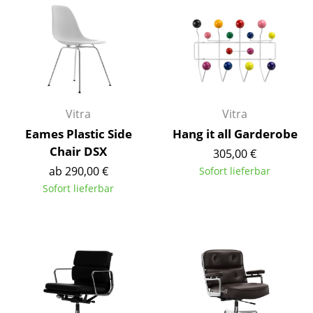
Artemide
Cassina
Fritz Hansen
HAY
Knoll International
Vitra
Vitra
Eames Plastic Side
Hang it all Garderobe
Louis Poulsen
Chair DSX
305,00 €
Muuto
ab 290,00 €
Sofort lieferbar
Sofort lieferbar
Nils Holger Moormann
Richard Lampert
Thonet
USM Haller
Vitra